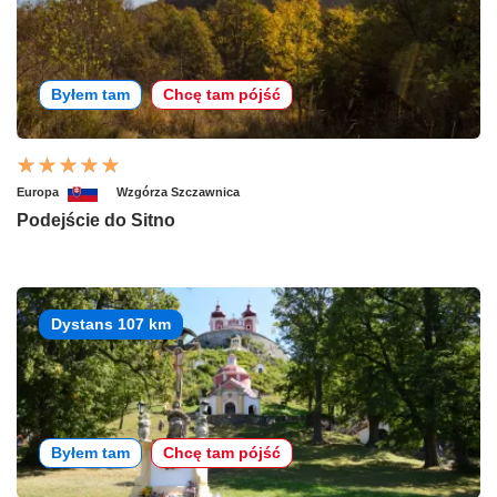
Byłem tam
Chcę tam pójść
Europa
Wzgórza Szczawnica
Podejście do Sitno
Dystans 107 km
Byłem tam
Chcę tam pójść