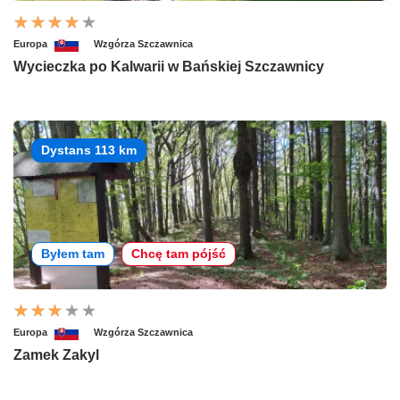
Europa
Wzgórza Szczawnica
Wycieczka po Kalwarii w Bańskiej Szczawnicy
Dystans 113 km
Byłem tam
Chcę tam pójść
Europa
Wzgórza Szczawnica
Zamek Zakyl