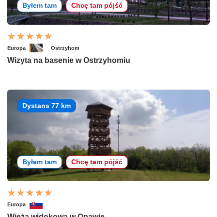
Byłem tam
Chcę tam pójść
Europa
Ostrzyhom
Wizyta na basenie w Ostrzyhomiu
Dystans 77 km
Byłem tam
Chcę tam pójść
Europa
Wieża widokowa w Opawie