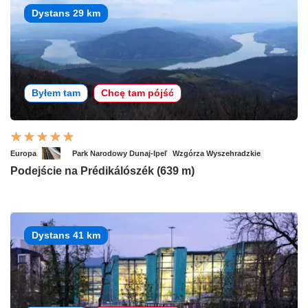
Dystans 29 km
Byłem tam
Chcę tam pójść
Europa
Park Narodowy Dunaj-Ipeľ
Wzgórza Wyszehradzkie
Podejście na Prédikálószék (639 m)
Dystans 41 km