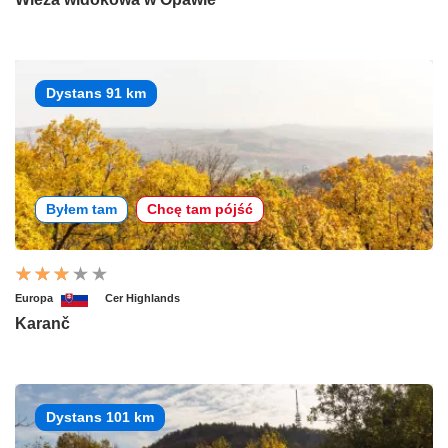
Dystans 91 km
Byłem tam
Chcę tam pójść
Europa
Cer Highlands
Karanč
Dystans 101 km