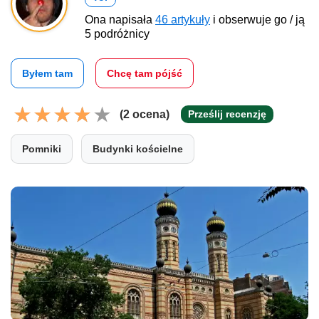
Ona napisała
46 artykuły
i obserwuje go / ją
5 podróżnicy
Byłem tam
Chcę tam pójść
(2 ocena)
Prześlij recenzję
Pomniki
Budynki kościelne