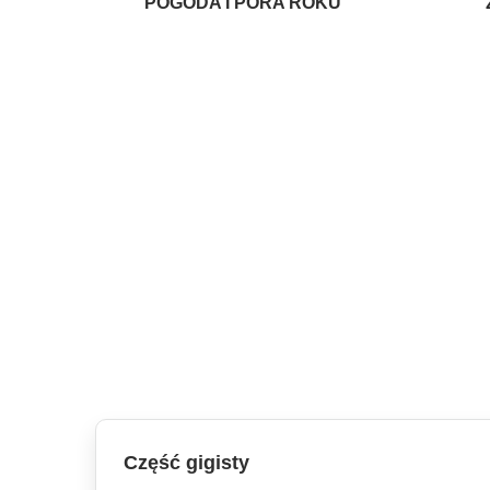
POGODA I PORA ROKU
Część gigisty