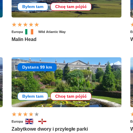
Byłem tam
Chcę tam pójść
Europa
Wild Atlantic Way
E
Malin Head
W
Dystans 99 km
Byłem tam
Chcę tam pójść
Europa
E
Zabytkowe dwory i przyległe parki
W