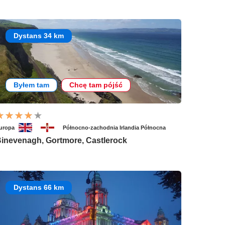
Dystans 34 km
Byłem tam
Chcę tam pójść
uropa
Północno-zachodnia Irlandia Północna
inevenagh, Gortmore, Castlerock
Dystans 66 km