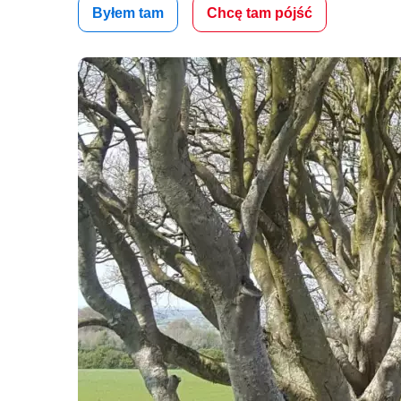
Byłem tam
Chcę tam pójść