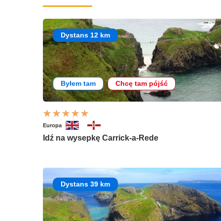
Dystans 12 km
Byłem tam
Chcę tam pójść
Europa
Idź na wysepkę Carrick-a-Rede
Dystans 39 km