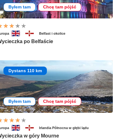
Byłem tam
Chcę tam pójść
uropa
Belfast i okolice
ycieczka po Belfaście
Dystans 110 km
Byłem tam
Chcę tam pójść
uropa
Irlandia Północna w głębi lądu
ycieczka w góry Mourne