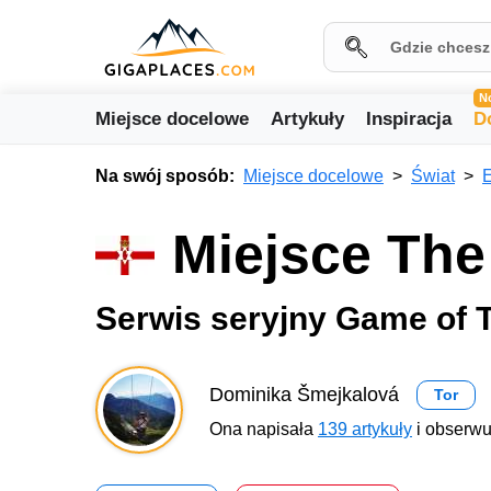
N
Miejsce docelowe
Artykuły
Inspiracja
D
Na swój sposób:
Miejsce docelowe
Świat
Miejsce The
Serwis seryjny Game of 
Dominika Šmejkalová
Tor
Ona napisała
139 artykuły
i obserwu