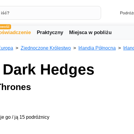
Podróż
owość
oświadczenie
Praktyczny
Miejsca w pobliżu
Europa
Zjednoczone Królestwo
Irlandia Północna
Irlan
 Dark Hedges
Thrones
je go / ją 15 podróżnicy