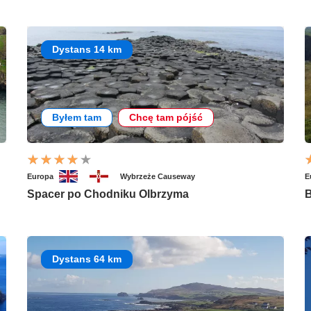
Dystans 14 km
Byłem tam
Chcę tam pójść
Europa
Wybrzeże Causeway
E
Spacer po Chodniku Olbrzyma
B
Dystans 64 km