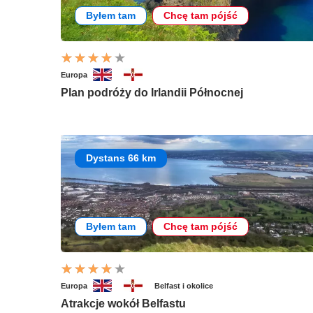
Byłem tam
Chcę tam pójść
Europa
Plan podróży do Irlandii Północnej
Dystans 66 km
Byłem tam
Chcę tam pójść
Europa
Belfast i okolice
Atrakcje wokół Belfastu