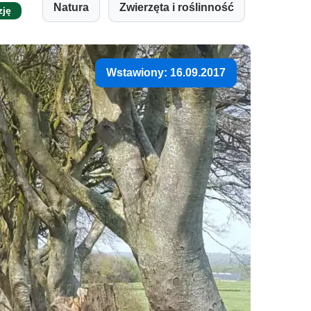
Natura
Zwierzęta i roślinność
zję
Wstawiony: 16.09.2017