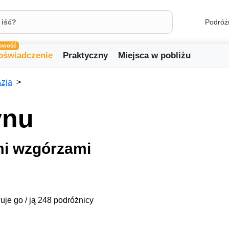
Podróż
owość
oświadczenie
Praktyczny
Miejsca w pobliżu
zja
ynu
mi wzgórzami
uje go / ją 248 podróżnicy