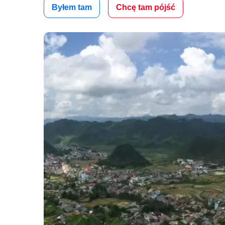
Byłem tam
Chcę tam pójść