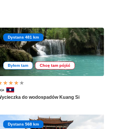
Dystans 481 km
Byłem tam
Chcę tam pójść
zja
ycieczka do wodospadów Kuang Si
Dystans 568 km