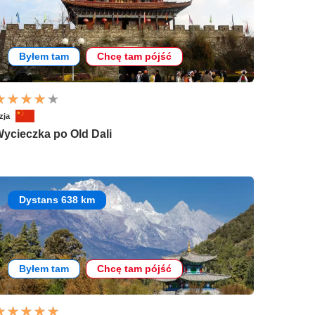
Byłem tam
Chcę tam pójść
zja
ycieczka po Old Dali
Dystans 638 km
Byłem tam
Chcę tam pójść