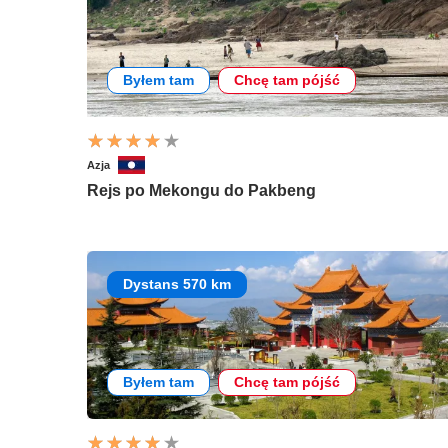
Byłem tam
Chcę tam pójść
Azja
Rejs po Mekongu do Pakbeng
Dystans 570 km
Byłem tam
Chcę tam pójść