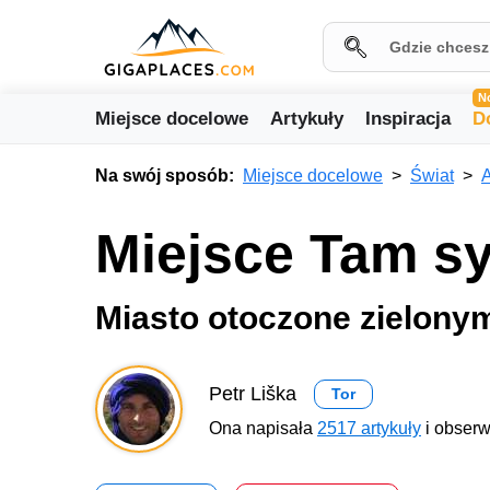
N
Miejsce docelowe
Artykuły
Inspiracja
D
Na swój sposób:
Miejsce docelowe
Świat
A
Miejsce Tam s
Miasto otoczone zielony
Petr Liška
Tor
Ona napisała
2517 artykuły
i obserw