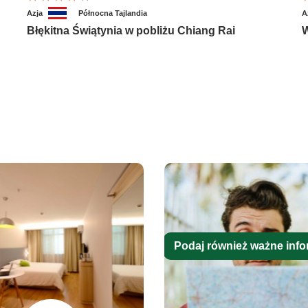
Azja
Północna Tajlandia
A
Błękitna Świątynia w pobliżu Chiang Rai
W
Podaj również ważne info