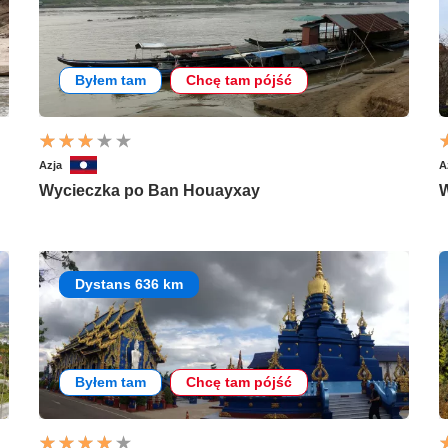
Byłem tam
Chcę tam pójść
Azja
A
Wycieczka po Ban Houayxay
W
Dystans 636 km
Byłem tam
Chcę tam pójść