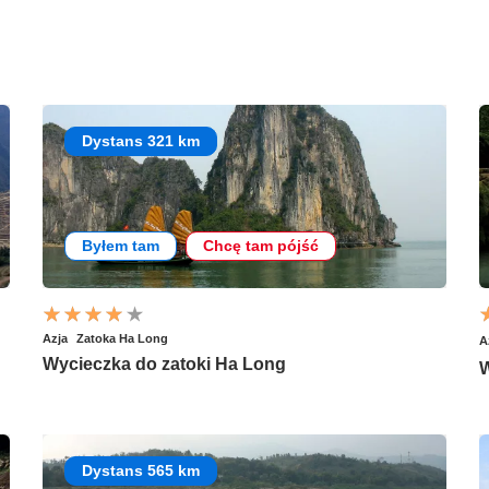
Dystans 321 km
Byłem tam
Chcę tam pójść
Azja
Zatoka Ha Long
A
Wycieczka do zatoki Ha Long
W
Dystans 565 km