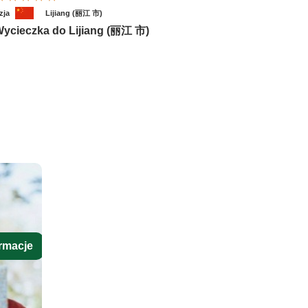
zja
Lijiang (丽江 市)
ycieczka do Lijiang (丽江 市)
rmacje