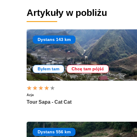
Artykuły w pobliżu
Dystans 143 km
Byłem tam
Chcę tam pójść
Azja
Tour Sapa - Cat Cat
Dystans 556 km