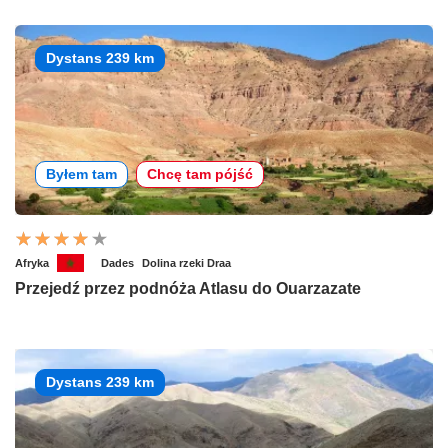
Dystans 239 km
Byłem tam
Chcę tam pójść
Afryka
Dades
Dolina rzeki Draa
Przejedź przez podnóża Atlasu do Ouarzazate
Dystans 239 km