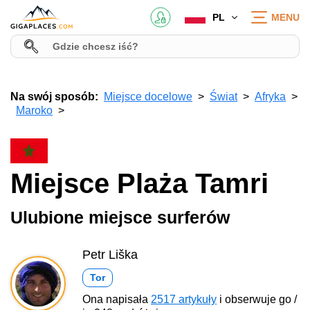
PL
MENU
Na swój sposób:
Miejsce docelowe
Świat
Afryka
Maroko
Miejsce Plaża Tamri
Ulubione miejsce surferów
Petr Liška
Tor
Ona napisała
2517 artykuły
i obserwuje go /