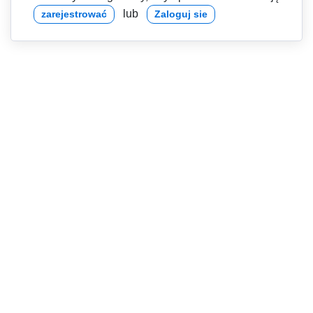
lub
zarejestrować
Zaloguj sie