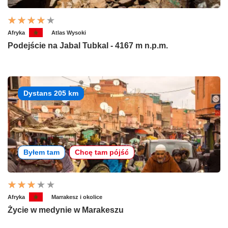
Afryka
Atlas Wysoki
Podejście na Jabal Tubkal - 4167 m n.p.m.
Dystans 205 km
Byłem tam
Chcę tam pójść
Afryka
Marrakesz i okolice
Życie w medynie w Marakeszu