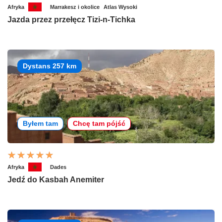
Afryka
Marrakesz i okolice
Atlas Wysoki
Jazda przez przełęcz Tizi-n-Tichka
Dystans 257 km
Byłem tam
Chcę tam pójść
Afryka
Dades
Jedź do Kasbah Anemiter