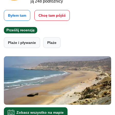
ją 248 podróżnicy
Byłem tam
Chcę tam pójść
Prześlij recenzję
Plaże i pływanie
Plaże
Zobacz wszystko na mapie