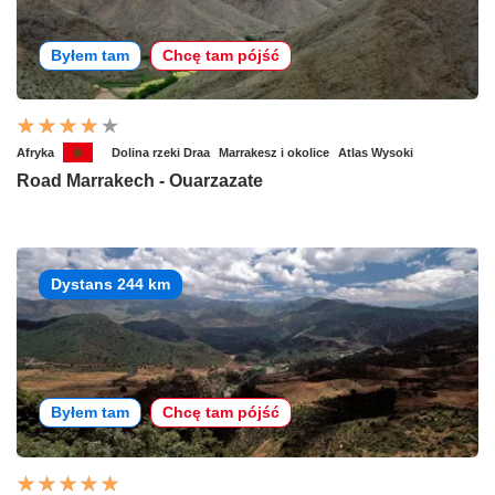
Byłem tam
Chcę tam pójść
Afryka
Dolina rzeki Draa
Marrakesz i okolice
Atlas Wysoki
Road Marrakech - Ouarzazate
Dystans 244 km
Byłem tam
Chcę tam pójść