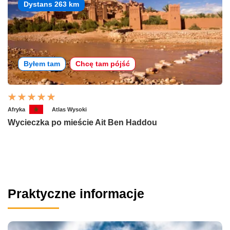
Dystans 263 km
Byłem tam
Chcę tam pójść
Afryka
Atlas Wysoki
Wycieczka po mieście Ait Ben Haddou
Praktyczne informacje