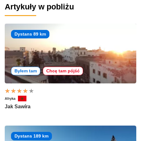
Artykuły w pobliżu
Dystans 89 km
Byłem tam
Chcę tam pójść
Afryka
Jak Sawíra
Dystans 189 km