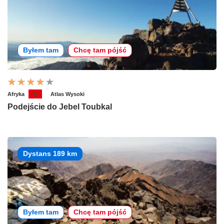
Byłem tam
Chcę tam pójść
Afryka
Atlas Wysoki
Podejście do Jebel Toubkal
Dystans 189 km
Byłem tam
Chcę tam pójść