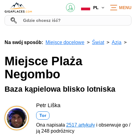
PL
MENU
Na swój sposób:
Miejsce docelowe
Świat
Azja
Miejsce Plaża
Negombo
Baza kąpielowa blisko lotniska
Petr Liška
Tor
Ona napisała
2517 artykuły
i obserwuje go /
ją 248 podróżnicy