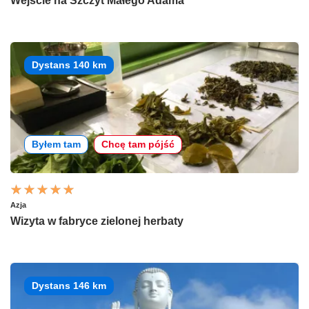
Wejście na Szczyt Małego Adama
Dystans 140 km
Byłem tam
Chcę tam pójść
Azja
Wizyta w fabryce zielonej herbaty
Dystans 146 km