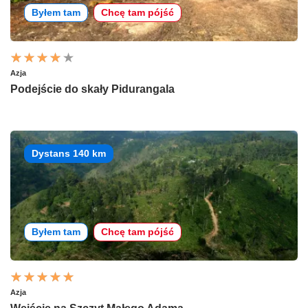
Byłem tam
Chcę tam pójść
Azja
Podejście do skały Pidurangala
Dystans 140 km
Byłem tam
Chcę tam pójść
Azja