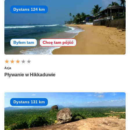
Dystans 124 km
Byłem tam
Chcę tam pójść
Azja
Pływanie w Hikkaduwie
Dystans 131 km