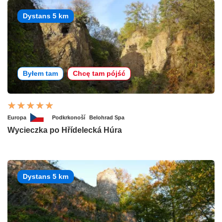
Dystans 5 km
Byłem tam
Chcę tam pójść
Europa
Podkrkonoší
Belohrad Spa
Wycieczka po Hřídelecká Húra
Dystans 5 km