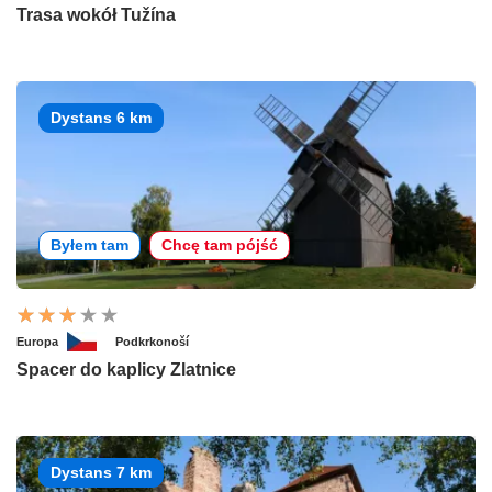
Trasa wokół Tužína
Dystans 6 km
Byłem tam
Chcę tam pójść
Europa
Podkrkonoší
Spacer do kaplicy Zlatnice
Dystans 7 km