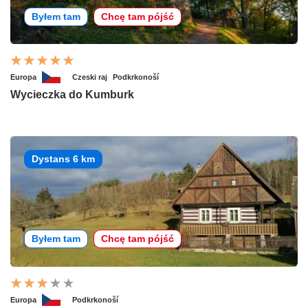
Byłem tam
Chcę tam pójść
Europa
Czeski raj
Podkrkonoší
Wycieczka do Kumburk
Dystans 6 km
Byłem tam
Chcę tam pójść
Europa
Podkrkonoší