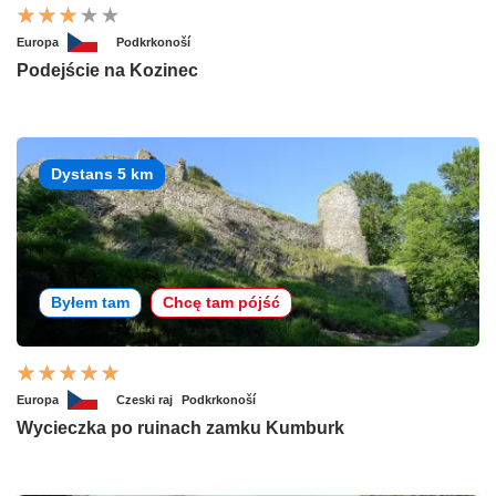
Europa
Podkrkonoší
Podejście na Kozinec
Dystans 5 km
Byłem tam
Chcę tam pójść
Europa
Czeski raj
Podkrkonoší
Wycieczka po ruinach zamku Kumburk