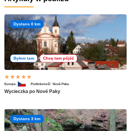
Dystans 0 km
Byłem tam
Chcę tam pójść
Europa
Podkrkonoší
Nová Paka
Wycieczka po Nové Paky
Dystans 3 km