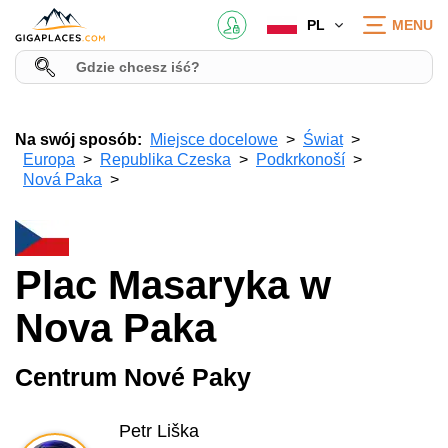
PL
MENU
Na swój sposób:
Miejsce docelowe
Świat
Europa
Republika Czeska
Podkrkonoší
Nová Paka
Plac Masaryka w
Nova Paka
Centrum Nové Paky
Petr Liška