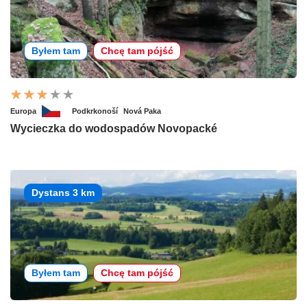
Byłem tam
Chcę tam pójść
Europa
Podkrkonoší
Nová Paka
Wycieczka do wodospadów Novopacké
Dystans 3 km
Byłem tam
Chcę tam pójść