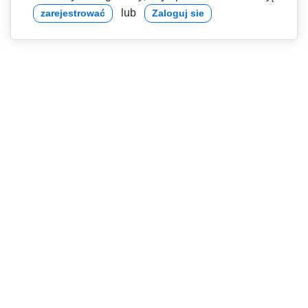
lub
zarejestrować
Zaloguj sie