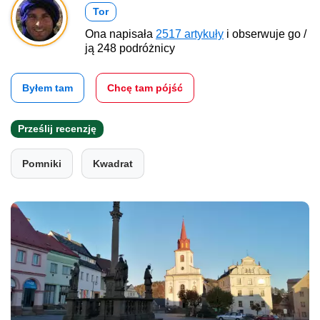
Tor
Ona napisała
2517 artykuły
i obserwuje go /
ją 248 podróżnicy
Byłem tam
Chcę tam pójść
Prześlij recenzję
Pomniki
Kwadrat