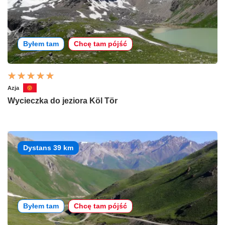
Byłem tam
Chcę tam pójść
Azja
Wycieczka do jeziora Köl Tör
Dystans 39 km
Byłem tam
Chcę tam pójść