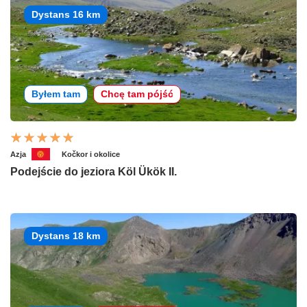
Dystans 16 km
Byłem tam
Chcę tam pójść
Azja
Kočkor i okolice
Podejście do jeziora Köl Ükök II.
Dystans 18 km