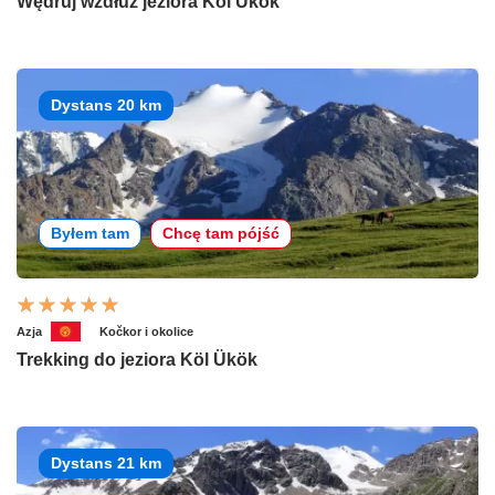
Wędruj wzdłuż jeziora Köl Ükök
Dystans 20 km
Byłem tam
Chcę tam pójść
Azja
Kočkor i okolice
Trekking do jeziora Köl Ükök
Dystans 21 km