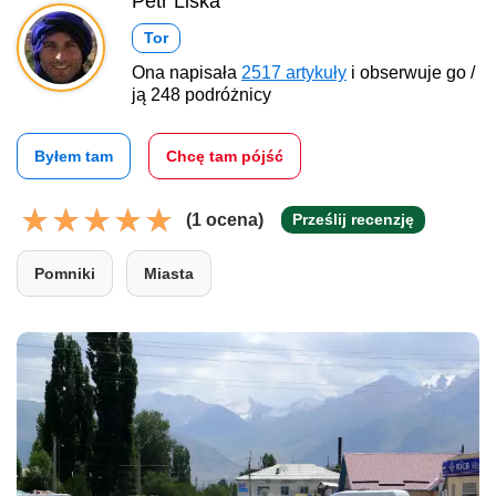
Petr Liška
Tor
Ona napisała
2517 artykuły
i obserwuje go /
ją 248 podróżnicy
Byłem tam
Chcę tam pójść
(1 ocena)
Prześlij recenzję
Pomniki
Miasta