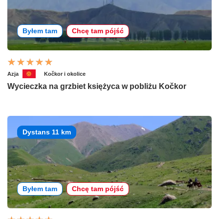
Byłem tam
Chcę tam pójść
Azja
Kočkor i okolice
Wycieczka na grzbiet księżyca w pobliżu Kočkor
Dystans 11 km
Byłem tam
Chcę tam pójść