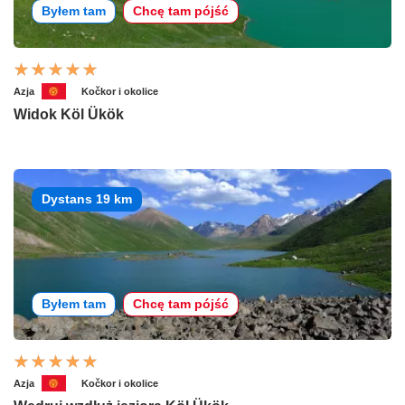
Byłem tam
Chcę tam pójść
Azja
Kočkor i okolice
Widok Köl Ükök
Dystans 19 km
Byłem tam
Chcę tam pójść
Azja
Kočkor i okolice