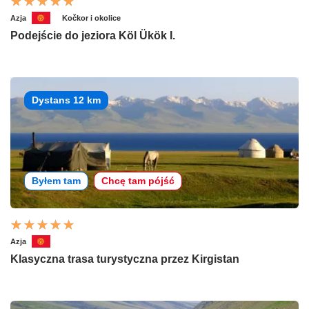
Azja
Kočkor i okolice
Podejście do jeziora Köl Ükök I.
Dystans 12 km
Byłem tam
Chcę tam pójść
Azja
Klasyczna trasa turystyczna przez Kirgistan