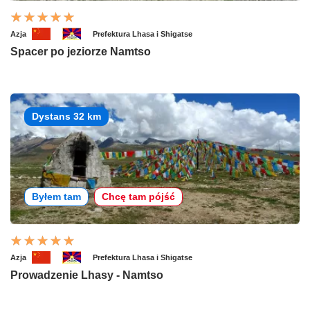
Azja
Prefektura Lhasa i Shigatse
Spacer po jeziorze Namtso
Dystans 32 km
Byłem tam
Chcę tam pójść
Azja
Prefektura Lhasa i Shigatse
Prowadzenie Lhasy - Namtso