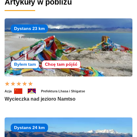
Artykuły w pobliżu
Dystans 23 km
Byłem tam
Chcę tam pójść
Azja
Prefektura Lhasa i Shigatse
Wycieczka nad jezioro Namtso
Dystans 24 km