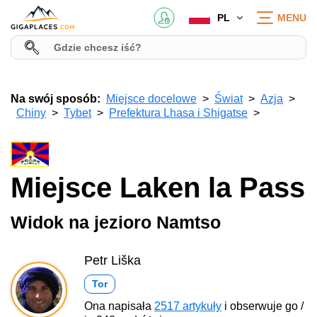
PL
MENU
Na swój sposób:
Miejsce docelowe
Świat
Azja
Chiny
Tybet
Prefektura Lhasa i Shigatse
Miejsce Laken la Pass
Widok na jezioro Namtso
Petr Liška
Tor
Ona napisała
2517 artykuły
i obserwuje go /