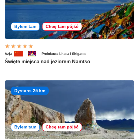
Byłem tam
Chcę tam pójść
Azja
Prefektura Lhasa i Shigatse
Święte miejsca nad jeziorem Namtso
Dystans 25 km
Byłem tam
Chcę tam pójść