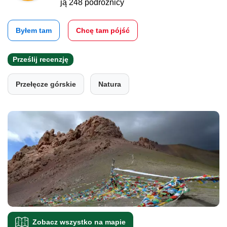
ją 248 podróżnicy
Byłem tam
Chcę tam pójść
Prześlij recenzję
Przełęcze górskie
Natura
Zobacz wszystko na mapie