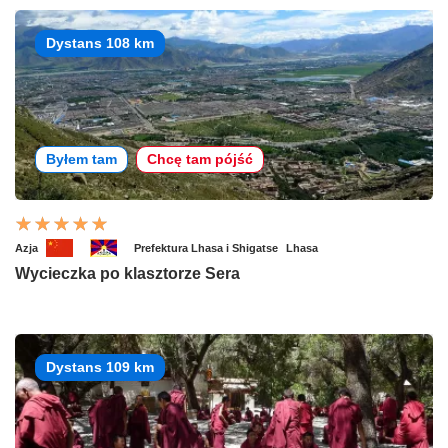
Dystans 108 km
Byłem tam
Chcę tam pójść
Azja
Prefektura Lhasa i Shigatse
Lhasa
Wycieczka po klasztorze Sera
Dystans 109 km