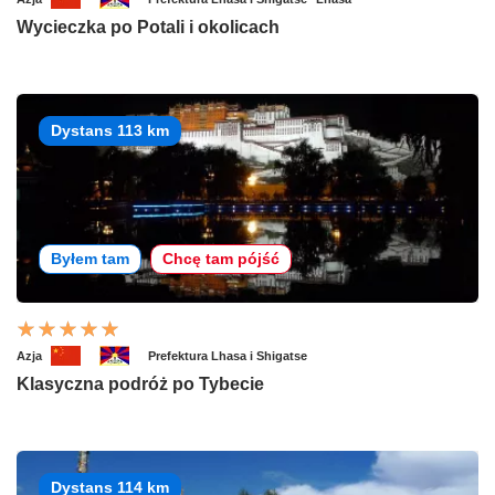
Wycieczka po Potali i okolicach
Dystans 113 km
Byłem tam
Chcę tam pójść
Azja
Prefektura Lhasa i Shigatse
Klasyczna podróż po Tybecie
Dystans 114 km