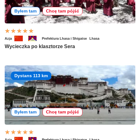
Byłem tam
Chcę tam pójść
Azja
Prefektura Lhasa i Shigatse
Lhasa
Wycieczka po klasztorze Sera
Dystans 113 km
Byłem tam
Chcę tam pójść
Azja
Prefektura Lhasa i Shigatse
Lhasa