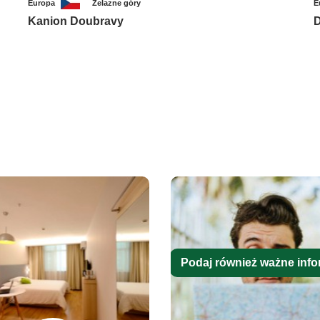
Europa
Żelazne góry
E
Kanion Doubravy
D
Podaj również ważne info