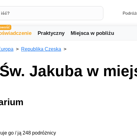
Podróż
owość
oświadczenie
Praktyczny
Miejsca w pobliżu
Europa
Republika Czeska
 Św. Jakuba w mie
arium
uje go / ją 248 podróżnicy