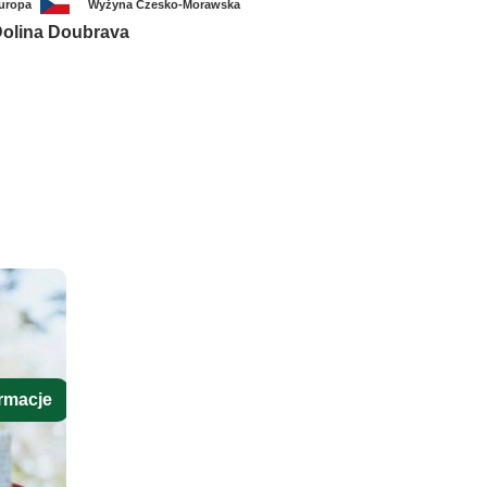
uropa
Wyżyna Czesko-Morawska
olina Doubrava
rmacje