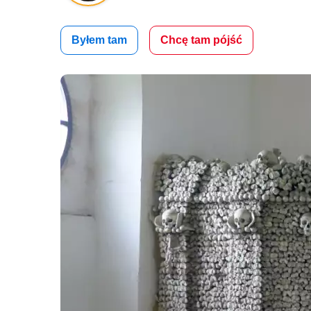
Byłem tam
Chcę tam pójść