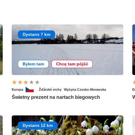
Dystans 7 km
Byłem tam
Chcę tam pójść
Europa
Žďárské vrchy
Wyżyna Czesko-Morawska
E
Świetny prezent na nartach biegowych
W
Dystans 12 km