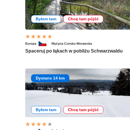
Byłem tam
Chcę tam pójść
Europa
Wyżyna Czesko-Morawska
Spaceruj po łąkach w pobliżu Schwarzwaldu
Dystans 14 km
Byłem tam
Chcę tam pójść