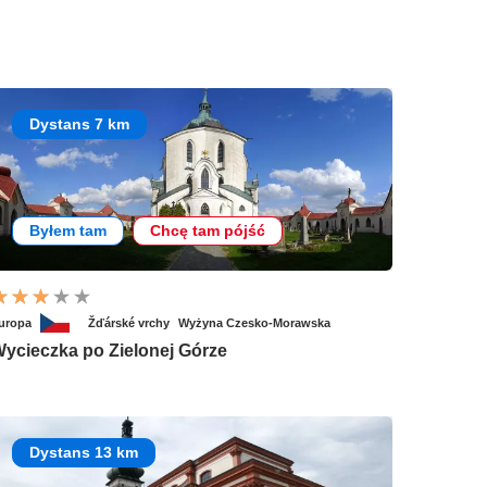
Dystans 7 km
Byłem tam
Chcę tam pójść
uropa
Žďárské vrchy
Wyżyna Czesko-Morawska
ycieczka po Zielonej Górze
Dystans 13 km