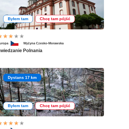
Byłem tam
Chcę tam pójść
uropa
Wyżyna Czesko-Morawska
wiedzanie Polnania
Dystans 17 km
Byłem tam
Chcę tam pójść