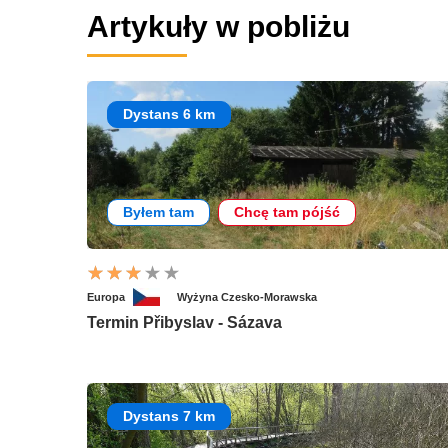
Artykuły w pobliżu
Dystans 6 km
Byłem tam
Chcę tam pójść
Europa
Wyżyna Czesko-Morawska
Termin Přibyslav - Sázava
Dystans 7 km