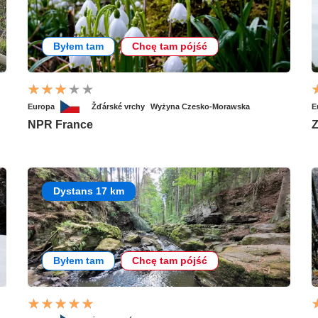
Byłem tam
Chcę tam pójść
Europa
Žďárské vrchy
Wyżyna Czesko-Morawska
E
NPR France
Z
Dystans 17 km
Byłem tam
Chcę tam pójść