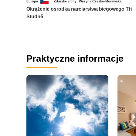
Europa
Žďárské vrchy
Wyżyna Czesko-Morawska
Okrążenie ośrodka narciarstwa biegowego Tři
Studně
Praktyczne informacje