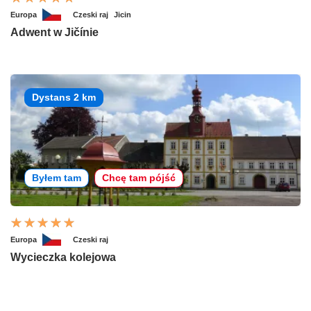
Europa
Czeski raj
Jicin
Adwent w Jičínie
Dystans 2 km
Byłem tam
Chcę tam pójść
Europa
Czeski raj
Wycieczka kolejowa