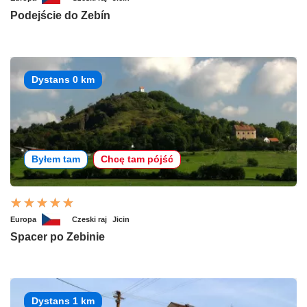
Podejście do Zebín
Dystans 0 km
Byłem tam
Chcę tam pójść
Europa
Czeski raj
Jicin
Spacer po Zebinie
Dystans 1 km