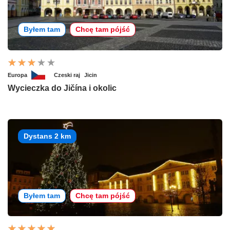
Byłem tam
Chcę tam pójść
Europa
Czeski raj
Jicin
Wycieczka do Jičína i okolic
Dystans 2 km
Byłem tam
Chcę tam pójść