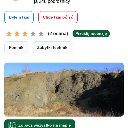
ją 248 podróżnicy
Byłem tam
Chcę tam pójść
(2 ocena)
Prześlij recenzję
Pomniki
Zabytki techniki
Zobacz wszystko na mapie