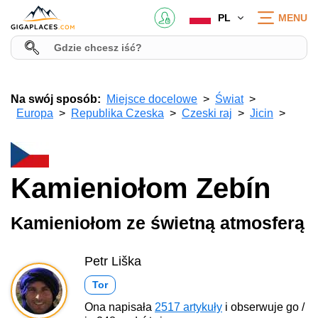
PL
MENU
Na swój sposób:
Miejsce docelowe
Świat
Europa
Republika Czeska
Czeski raj
Jicin
Kamieniołom Zebín
Kamieniołom ze świetną atmosferą
Petr Liška
Tor
Ona napisała
2517 artykuły
i obserwuje go /