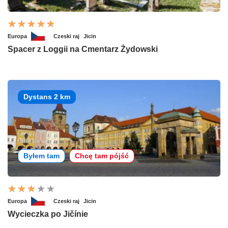
Europa
Czeski raj
Jicin
Spacer z Loggii na Cmentarz Żydowski
Dystans 2 km
Byłem tam
Chcę tam pójść
Europa
Czeski raj
Jicin
Wycieczka po Jičínie