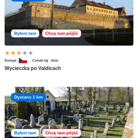
Byłem tam
Chcę tam pójść
Europa
Czeski raj
Jicin
Wycieczka po Valdicach
Dystans 1 km
Byłem tam
Chcę tam pójść