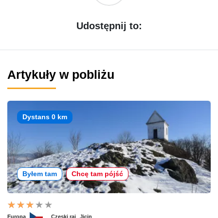
Udostępnij to:
Artykuły w pobliżu
Dystans 0 km
Byłem tam
Chcę tam pójść
Europa
Czeski raj
Jicin