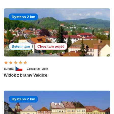
Dystans 2 km
Byłem tam
Chcę tam pójść
Europa
Czeski raj
Jicin
Widok z bramy Valdice
Dystans 2 km