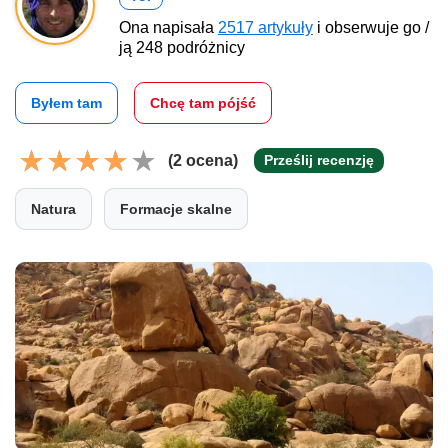
Ona napisała
2517 artykuły
i obserwuje go /
ją 248 podróżnicy
Byłem tam
Chcę tam pójść
(2 ocena)
Prześlij recenzję
Natura
Formacje skalne