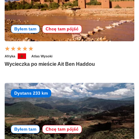
Byłem tam
Chcę tam pójść
Afryka
Atlas Wysoki
Wycieczka po mieście Ait Ben Haddou
Dystans 233 km
Byłem tam
Chcę tam pójść