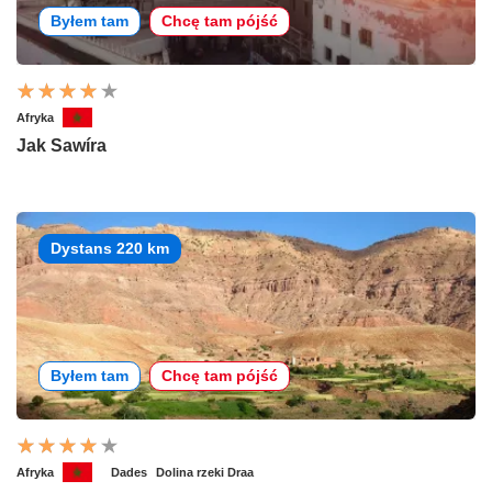
Byłem tam
Chcę tam pójść
Afryka
Jak Sawíra
Dystans 220 km
Byłem tam
Chcę tam pójść
Afryka
Dades
Dolina rzeki Draa