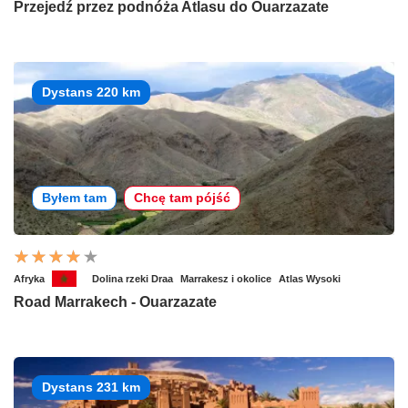
Przejedź przez podnóża Atlasu do Ouarzazate
Dystans 220 km
Byłem tam
Chcę tam pójść
Afryka
Dolina rzeki Draa
Marrakesz i okolice
Atlas Wysoki
Road Marrakech - Ouarzazate
Dystans 231 km