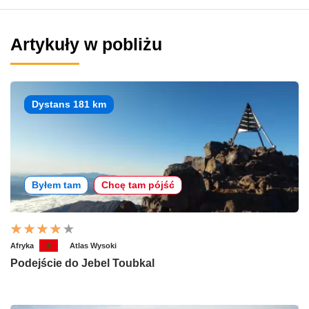
Artykuły w pobliżu
Dystans 181 km
Byłem tam
Chcę tam pójść
Afryka
Atlas Wysoki
Podejście do Jebel Toubkal