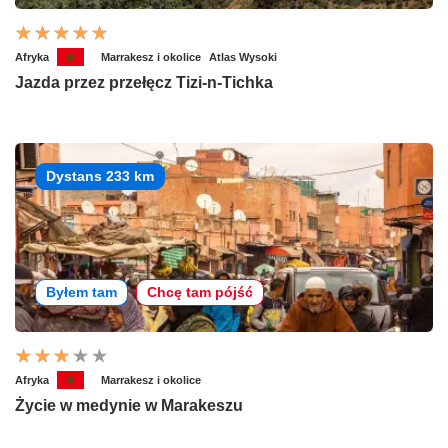
Afryka
Marrakesz i okolice
Atlas Wysoki
Jazda przez przełęcz Tizi-n-Tichka
Dystans 233 km
Byłem tam
Chcę tam pójść
Afryka
Marrakesz i okolice
Życie w medynie w Marakeszu