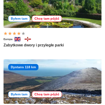
Byłem tam
Chcę tam pójść
Europa
Zabytkowe dwory i przyległe parki
Dystans 118 km
Byłem tam
Chcę tam pójść