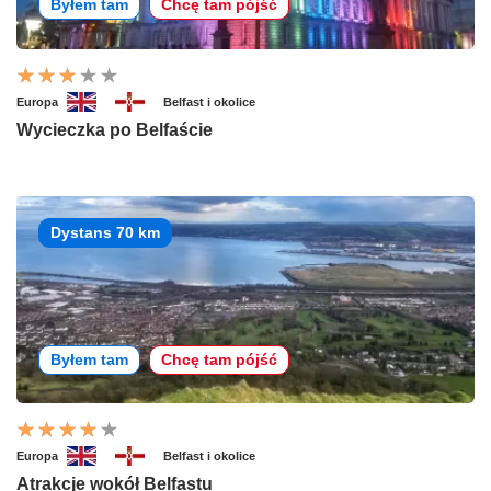
Byłem tam
Chcę tam pójść
Europa
Belfast i okolice
Wycieczka po Belfaście
Dystans 70 km
Byłem tam
Chcę tam pójść
Europa
Belfast i okolice
Atrakcje wokół Belfastu