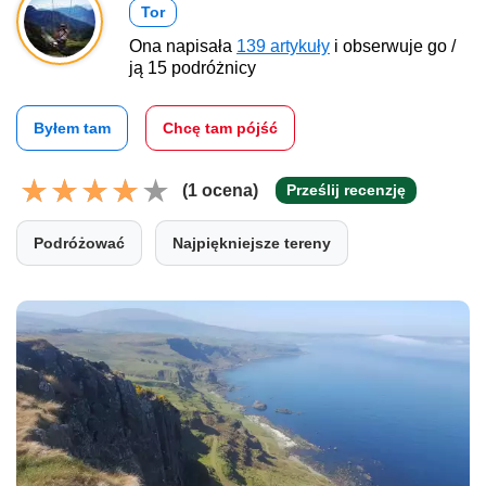
Tor
Ona napisała
139 artykuły
i obserwuje go /
ją 15 podróżnicy
Byłem tam
Chcę tam pójść
(1 ocena)
Prześlij recenzję
Podróżować
Najpiękniejsze tereny