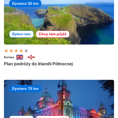
Dystans 52 km
Byłem tam
Chcę tam pójść
Europa
Plan podróży do Irlandii Północnej
Dystans 70 km