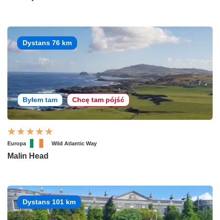
Dystans 76 km
Byłem tam
Chcę tam pójść
Europa
Wild Atlantic Way
Malin Head
Dystans 101 km