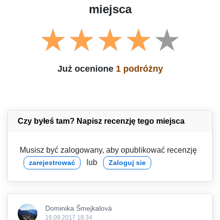
miejsca
Już ocenione
1 podróżny
Czy byłeś tam? Napisz recenzję tego miejsca
Musisz być zalogowany, aby opublikować recenzję
lub
zarejestrować
Zaloguj sie
Dominika Šmejkalová
16.09.2017 18:34