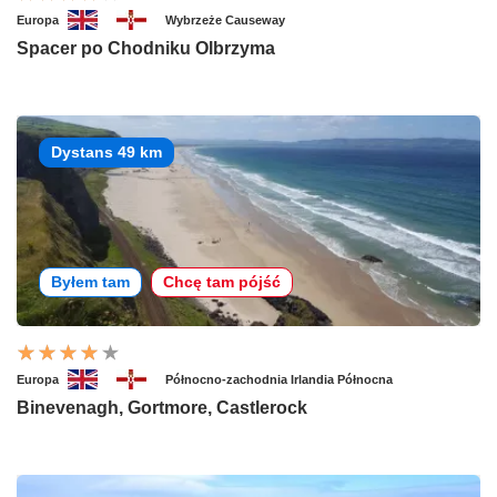
Europa
Wybrzeże Causeway
Spacer po Chodniku Olbrzyma
Dystans 49 km
Byłem tam
Chcę tam pójść
Europa
Północno-zachodnia Irlandia Północna
Binevenagh, Gortmore, Castlerock