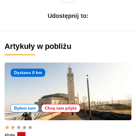
Udostępnij to:
Artykuły w pobliżu
Dystans 0 km
Byłem tam
Chcę tam pójść
Afryka