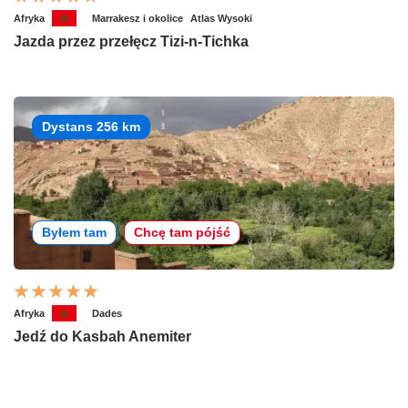
Afryka
Marrakesz i okolice
Atlas Wysoki
Jazda przez przełęcz Tizi-n-Tichka
Dystans 256 km
Byłem tam
Chcę tam pójść
Afryka
Dades
Jedź do Kasbah Anemiter