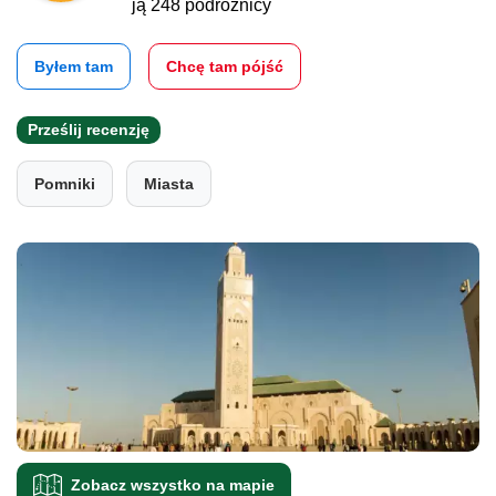
ją 248 podróżnicy
Byłem tam
Chcę tam pójść
Prześlij recenzję
Pomniki
Miasta
Zobacz wszystko na mapie