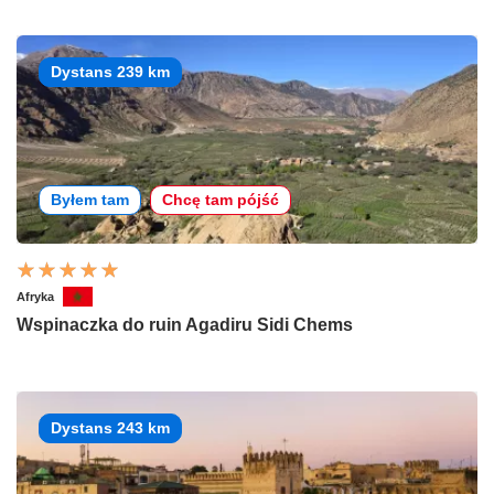
Dystans 239 km
Byłem tam
Chcę tam pójść
Afryka
Wspinaczka do ruin Agadiru Sidi Chems
Dystans 243 km