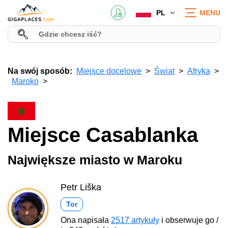
PL
MENU
Na swój sposób:
Miejsce docelowe
Świat
Afryka
Maroko
Miejsce Casablanka
Największe miasto w Maroku
Petr Liška
Tor
Ona napisała
2517 artykuły
i obserwuje go /