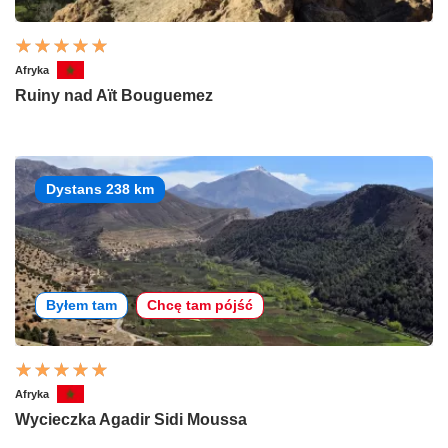
Afryka
Ruiny nad Aït Bouguemez
Dystans 238 km
Byłem tam
Chcę tam pójść
Afryka
Wycieczka Agadir Sidi Moussa