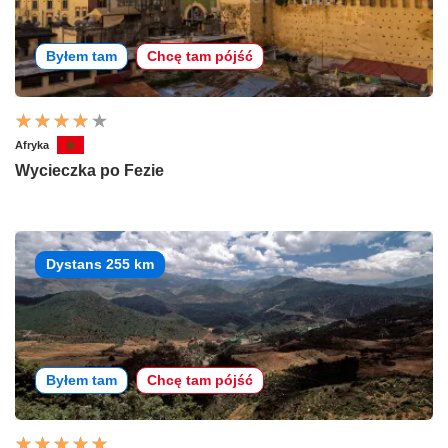
Byłem tam
Chcę tam pójść
Afryka
Wycieczka po Fezie
Dystans 255 km
Byłem tam
Chcę tam pójść