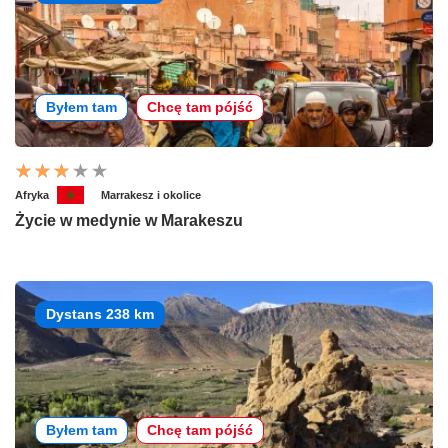
Byłem tam
Chcę tam pójść
Afryka
Marrakesz i okolice
Życie w medynie w Marakeszu
Dystans 238 km
Byłem tam
Chcę tam pójść