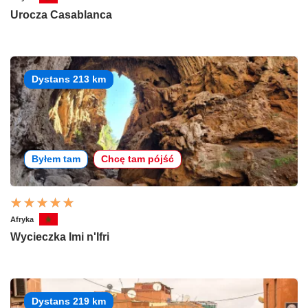
Urocza Casablanca
Dystans 213 km
Byłem tam
Chcę tam pójść
Afryka
Wycieczka Imi n'Ifri
Dystans 219 km