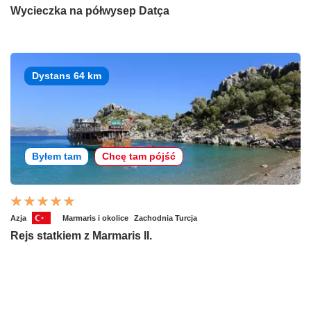
Wycieczka na półwysep Datça
Dystans 64 km
Byłem tam
Chcę tam pójść
Azja
Marmaris i okolice
Zachodnia Turcja
Rejs statkiem z Marmaris II.