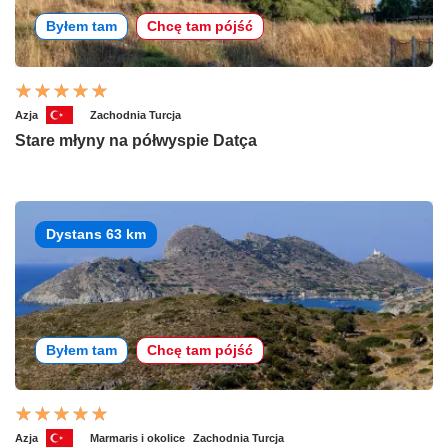
Byłem tam
Chcę tam pójść
Azja
Zachodnia Turcja
Stare młyny na półwyspie Datça
Dystans 63 km
Byłem tam
Chcę tam pójść
Azja
Marmaris i okolice
Zachodnia Turcja