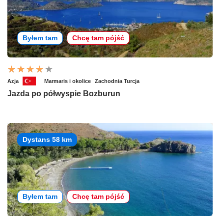
Byłem tam
Chcę tam pójść
Azja
Marmaris i okolice
Zachodnia Turcja
Jazda po półwyspie Bozburun
Dystans 58 km
Byłem tam
Chcę tam pójść