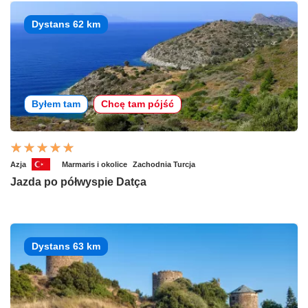
Dystans 62 km
Byłem tam
Chcę tam pójść
Azja
Marmaris i okolice
Zachodnia Turcja
Jazda po półwyspie Datça
Dystans 63 km