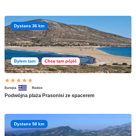
Dystans 36 km
Byłem tam
Chcę tam pójść
Europa
Rodos
Podwójna plaża Prasonisi ze spacerem
Dystans 58 km