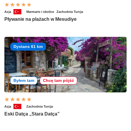
Azja
Marmaris i okolice
Zachodnia Turcja
Pływanie na plażach w Mesudiye
Dystans 61 km
Byłem tam
Chcę tam pójść
Azja
Zachodnia Turcja
Eski Datça „Stara Datça”