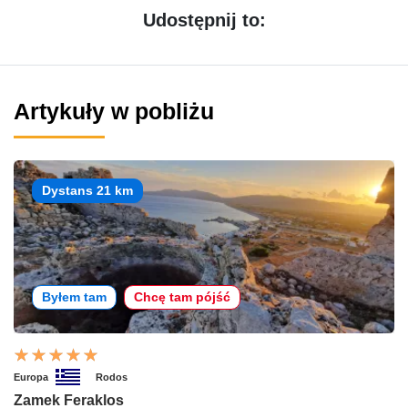
Udostępnij to:
Artykuły w pobliżu
Dystans 21 km
Byłem tam
Chcę tam pójść
Europa
Rodos
Zamek Feraklos