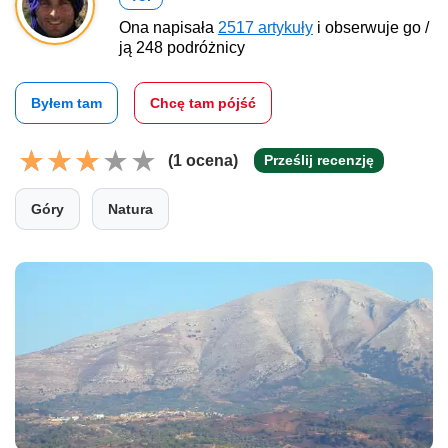
Ona napisała
2517 artykuły
i obserwuje go /
ją 248 podróżnicy
Byłem tam
Chcę tam pójść
(1 ocena)
Prześlij recenzję
Góry
Natura