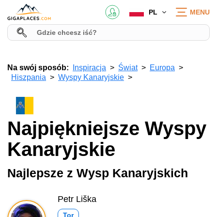
PL
MENU
Na swój sposób:
Inspiracja
Świat
Europa
Hiszpania
Wyspy Kanaryjskie
Najpiękniejsze Wyspy
Kanaryjskie
Najlepsze z Wysp Kanaryjskich
Petr Liška
Tor