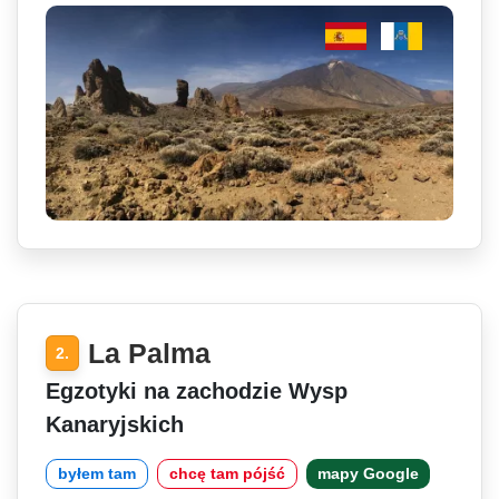
La Palma
2.
Egzotyki na zachodzie Wysp
Kanaryjskich
byłem tam
chcę tam pójść
mapy Google