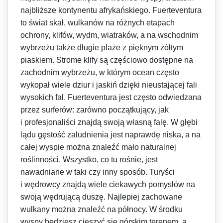
najbliższe kontynentu afrykańskiego. Fuerteventura
to świat skał, wulkanów na różnych etapach
ochrony, klifów, wydm, wiatraków, a na wschodnim
wybrzeżu także długie plaże z pięknym żółtym
piaskiem. Strome klify są częściowo dostępne na
zachodnim wybrzeżu, w którym ocean często
wykopał wiele dziur i jaskiń dzięki nieustającej fali
wysokich fal. Fuerteventura jest często odwiedzana
przez surferów: zarówno początkujący, jak
i profesjonaliści znajdą swoją własną falę. W głębi
lądu gęstość zaludnienia jest naprawdę niska, a na
całej wyspie można znaleźć mało naturalnej
roślinności. Wszystko, co tu rośnie, jest
nawadniane w taki czy inny sposób. Turyści
i wędrowcy znajdą wiele ciekawych pomysłów na
swoją wędrującą duszę. Najlepiej zachowane
wulkany można znaleźć na północy. W środku
wyspy będziesz cieszyć się górskim terenem, a