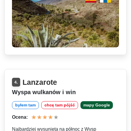
Lanzarote
4.
Wyspa wulkanów i win
byłem tam
chcę tam pójść
mapy Google
Ocena:
Najbardziej wysunięta na północ z Wysp