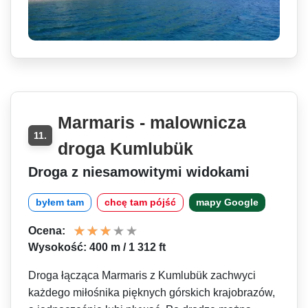
Marmaris - malownicza
11.
droga Kumlubük
Droga z niesamowitymi widokami
byłem tam
chcę tam pójść
mapy Google
Ocena:
Wysokość: 400 m / 1 312 ft
Droga łącząca Marmaris z Kumlubük zachwyci
każdego miłośnika pięknych górskich krajobrazów,