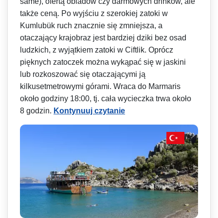
same), ofertą obiadów czy darmowych drinków, ale
także ceną. Po wyjściu z szerokiej zatoki w
Kumlubük ruch znacznie się zmniejsza, a
otaczający krajobraz jest bardziej dziki bez osad
ludzkich, z wyjątkiem zatoki w Ciftlik. Oprócz
pięknych zatoczek można wykąpać się w jaskini
lub rozkoszować się otaczającymi ją
kilkusetmetrowymi górami. Wraca do Marmaris
około godziny 18:00, tj. cała wycieczka trwa około
8 godzin.
Kontynuuj czytanie