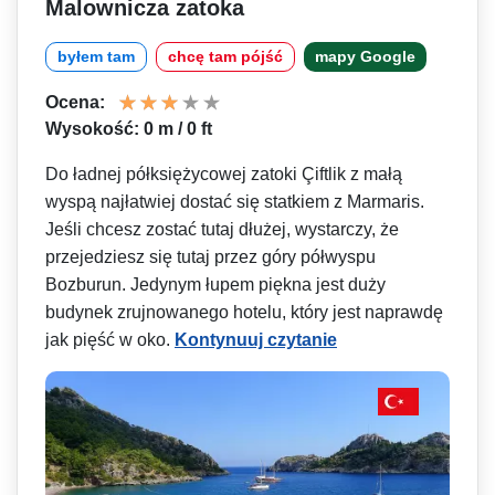
Malownicza zatoka
byłem tam
chcę tam pójść
mapy Google
Ocena:
Wysokość: 0 m / 0 ft
Do ładnej półksiężycowej zatoki Çiftlik z małą
wyspą najłatwiej dostać się statkiem z Marmaris.
Jeśli chcesz zostać tutaj dłużej, wystarczy, że
przejedziesz się tutaj przez góry półwyspu
Bozburun. Jedynym łupem piękna jest duży
budynek zrujnowanego hotelu, który jest naprawdę
jak pięść w oko.
Kontynuuj czytanie