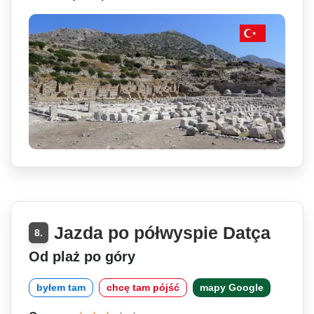
Jazda po półwyspie Datça
8.
Od plaż po góry
byłem tam
chcę tam pójść
mapy Google