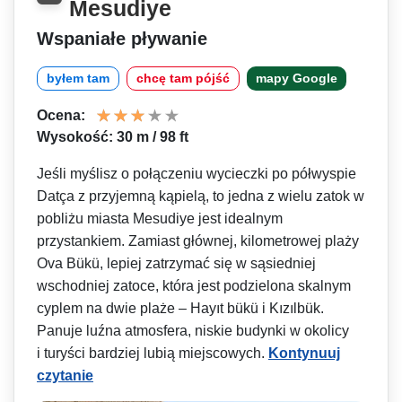
Mesudiye
Wspaniałe pływanie
byłem tam
chcę tam pójść
mapy Google
Ocena:
Wysokość: 30 m / 98 ft
Jeśli myślisz o połączeniu wycieczki po półwyspie
Datça z przyjemną kąpielą, to jedna z wielu zatok w
pobliżu miasta Mesudiye jest idealnym
przystankiem. Zamiast głównej, kilometrowej plaży
Ova Bükü, lepiej zatrzymać się w sąsiedniej
wschodniej zatoce, która jest podzielona skalnym
cyplem na dwie plaże – Hayıt bükü i Kızılbük.
Panuje luźna atmosfera, niskie budynki w okolicy
i turyści bardziej lubią miejscowych.
Kontynuuj
czytanie