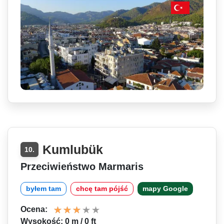
Kumlubük
10.
Przeciwieństwo Marmaris
byłem tam
chcę tam pójść
mapy Google
Ocena:
Wysokość: 0 m / 0 ft