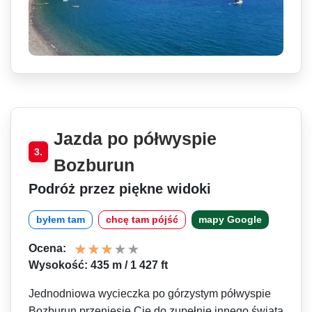
Jazda po półwyspie
3.
Bozburun
Podróż przez piękne widoki
byłem tam
chcę tam pójść
mapy Google
Ocena:
Wysokość: 435 m / 1 427 ft
Jednodniowa wycieczka po górzystym półwyspie
Bozburun przeniesie Cię do zupełnie innego świata