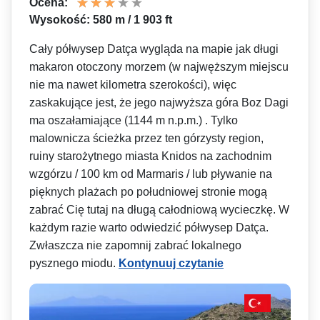
Ocena:
Wysokość: 580 m / 1 903 ft
Cały półwysep Datça wygląda na mapie jak długi
makaron otoczony morzem (w najwęższym miejscu
nie ma nawet kilometra szerokości), więc
zaskakujące jest, że jego najwyższa góra Boz Dagi
ma oszałamiające (1144 m n.p.m.) . Tylko
malownicza ścieżka przez ten górzysty region,
ruiny starożytnego miasta Knidos na zachodnim
wzgórzu / 100 km od Marmaris / lub pływanie na
pięknych plażach po południowej stronie mogą
zabrać Cię tutaj na długą całodniową wycieczkę. W
każdym razie warto odwiedzić półwysep Datça.
Zwłaszcza nie zapomnij zabrać lokalnego
pysznego miodu.
Kontynuuj czytanie