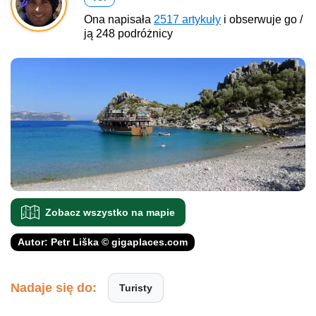
Ona napisała
2517 artykuły
i obserwuje go /
ją 248 podróżnicy
Zobacz wszystko na mapie
Autor: Petr Liška © gigaplaces.com
Nadaje się do:
Turisty