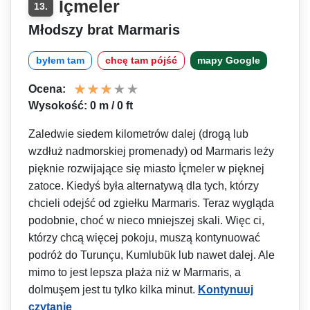
İçmeler
13.
Młodszy brat Marmaris
byłem tam
chcę tam pójść
mapy Google
Ocena:
Wysokość: 0 m / 0 ft
Zaledwie siedem kilometrów dalej (drogą lub
wzdłuż nadmorskiej promenady) od Marmaris leży
pięknie rozwijające się miasto İçmeler w pięknej
zatoce. Kiedyś była alternatywą dla tych, którzy
chcieli odejść od zgiełku Marmaris. Teraz wygląda
podobnie, choć w nieco mniejszej skali. Więc ci,
którzy chcą więcej pokoju, muszą kontynuować
podróż do Turunçu, Kumlubük lub nawet dalej. Ale
mimo to jest lepsza plaża niż w Marmaris, a
dolmuşem jest tu tylko kilka minut.
Kontynuuj
czytanie