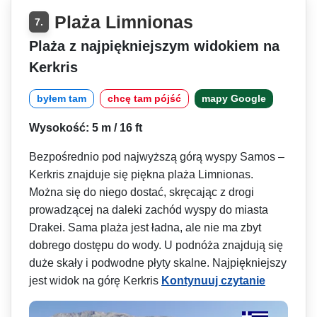
Plaża Limnionas
7.
Plaża z najpiękniejszym widokiem na
Kerkris
byłem tam
chcę tam pójść
mapy Google
Wysokość: 5 m / 16 ft
Bezpośrednio pod najwyższą górą wyspy Samos –
Kerkris znajduje się piękna plaża Limnionas.
Można się do niego dostać, skręcając z drogi
prowadzącej na daleki zachód wyspy do miasta
Drakei. Sama plaża jest ładna, ale nie ma zbyt
dobrego dostępu do wody. U podnóża znajdują się
duże skały i podwodne płyty skalne. Najpiękniejszy
jest widok na górę Kerkris
Kontynuuj czytanie