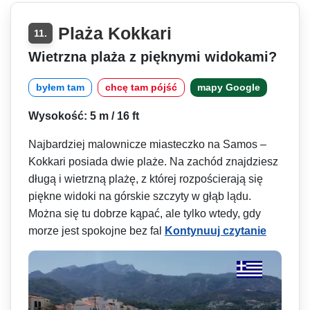
Plaża Kokkari
11.
Wietrzna plaża z pięknymi widokami?
byłem tam
chcę tam pójść
mapy Google
Wysokość: 5 m / 16 ft
Najbardziej malownicze miasteczko na Samos –
Kokkari posiada dwie plaże. Na zachód znajdziesz
długą i wietrzną plażę, z której rozpościerają się
piękne widoki na górskie szczyty w głąb lądu.
Można się tu dobrze kąpać, ale tylko wtedy, gdy
morze jest spokojne bez fal
Kontynuuj czytanie