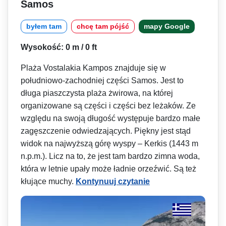
Samos
byłem tam
chcę tam pójść
mapy Google
Wysokość: 0 m / 0 ft
Plaża Vostalakia Kampos znajduje się w
południowo-zachodniej części Samos. Jest to
długa piaszczysta plaża żwirowa, na której
organizowane są części i części bez leżaków. Ze
względu na swoją długość występuje bardzo małe
zagęszczenie odwiedzających. Piękny jest stąd
widok na najwyższą górę wyspy – Kerkis (1443 m
n.p.m.). Licz na to, że jest tam bardzo zimna woda,
która w letnie upały może ładnie orzeźwić. Są też
kłujące muchy.
Kontynuuj czytanie