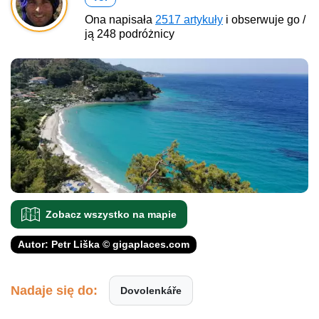
Ona napisała
2517 artykuły
i obserwuje go /
ją 248 podróżnicy
Zobacz wszystko na mapie
Autor: Petr Liška © gigaplaces.com
Nadaje się do:
Dovolenkáře