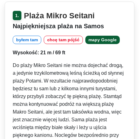
Plaża Mikro Seitani
1.
Najpiękniejsza plaża na Samos
byłem tam
chcę tam pójść
mapy Google
Wysokość: 21 m / 69 ft
Do plaży Mikro Seitani nie można dojechać drogą,
a jedynie trzykilometrową leśną ścieżką od słynnej
plaży Potami. W rezultacie najprawdopodobniej
będziesz tu sam lub z kilkoma innymi turystami,
którzy przybyli zobaczyć tę piękną plażę. Stamtąd
można kontynuować podróż na większą plażę
Makro Seitani, ale jest tam taksówka wodna, więc
jest znacznie więcej ludzi. Sama plaża jest
wciśnięta między białe skały i leży u ujścia
pięknego kanionu. Noclegów bezpośrednio przy