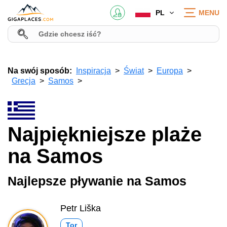
PL
MENU
Na swój sposób:
Inspiracja
Świat
Europa
Grecja
Samos
Najpiękniejsze plaże
na Samos
Najlepsze pływanie na Samos
Petr Liška
Tor