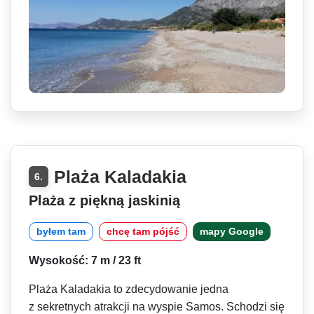
Plaża Kaladakia
6.
Plaża z piękną jaskinią
byłem tam
chcę tam pójść
mapy Google
Wysokość: 7 m / 23 ft
Plaża Kaladakia to zdecydowanie jedna
z sekretnych atrakcji na wyspie Samos. Schodzi się