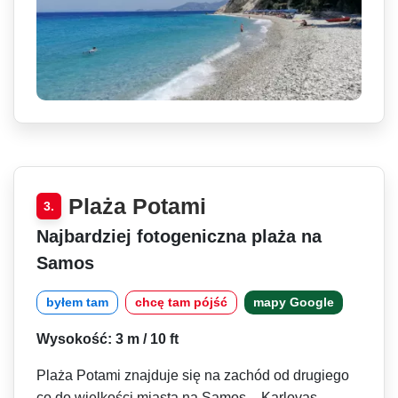
Plaża Potami
3.
Najbardziej fotogeniczna plaża na
Samos
byłem tam
chcę tam pójść
mapy Google
Wysokość: 3 m / 10 ft
Plaża Potami znajduje się na zachód od drugiego
co do wielkości miasta na Samos – Karlovas.