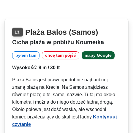
Plaża Balos (Samos)
13.
Cicha plaża w pobliżu Koumeika
byłem tam
chcę tam pójść
mapy Google
Wysokość: 9 m / 30 ft
Plaża Balos jest prawdopodobnie najbardziej
znaną plażą na Krecie. Na Samos znajdziesz
również plażę o tej samej nazwie. Tutaj ma około
kilometra i można do niego dotrzeć ładną drogą.
Około połowa jest dość wąska, ale wschodni
koniec przylegający do skał jest ładny
Kontynuuj
czytanie