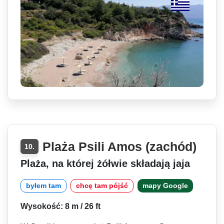
Plaża Psili Amos (zachód)
10.
Plaża, na której żółwie składają jaja
byłem tam
chcę tam pójść
mapy Google
Wysokość: 8 m / 26 ft