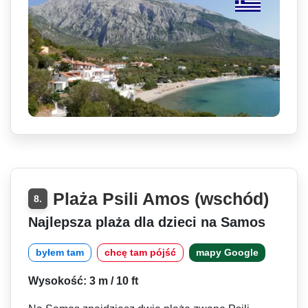
Plaża Psili Amos (wschód)
8.
Najlepsza plaża dla dzieci na Samos
byłem tam
chcę tam pójść
mapy Google
Wysokość: 3 m / 10 ft