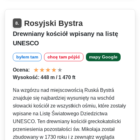
Rosyjski Bystra
8.
Drewniany kościół wpisany na listę
UNESCO
byłem tam
chcę tam pójść
mapy Google
Ocena:
Wysokość: 448 m / 1 470 ft
Na wzgórzu nad miejscowością Ruská Bystrá
znajduje się najbardziej wysunięty na wschód
słowacki kościół ze wszystkich ośmiu, które zostały
wpisane na Listę Światowego Dziedzictwa
UNESCO. Ten drewniany kościół greckokatolicki
przeniesienia pozostałości św. Mikołaja został
zbudowany w 1730 roku i z zewnątrz wygląda