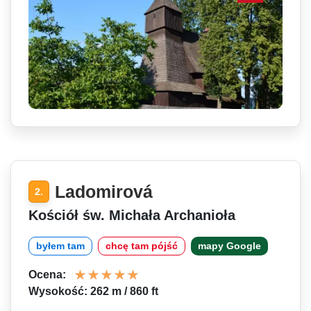
Ladomirová
2.
Kościół św. Michała Archanioła
byłem tam
chcę tam pójść
mapy Google
Ocena:
Wysokość: 262 m / 860 ft