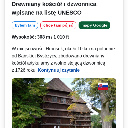
Drewniany kościół i dzwonnica
wpisane na listę UNESCO
byłem tam
chcę tam pójść
mapy Google
Wysokość: 308 m / 1 010 ft
W miejscowości Hronsek, około 10 km na południe
od Bańskiej Bystrzycy, zbudowano drewniany
kościół artykularny z wolno stojącą dzwonnicą
z 1726 roku.
Kontynuuj czytanie