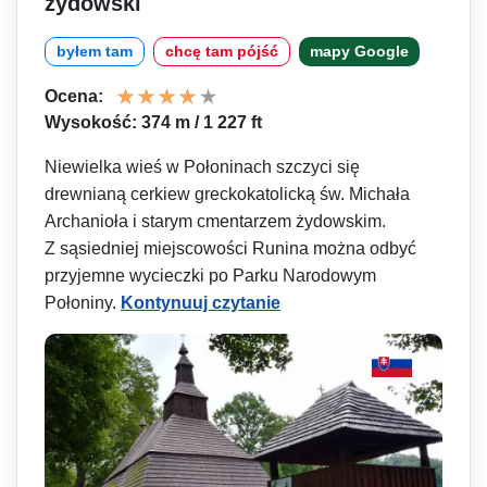
żydowski
byłem tam
chcę tam pójść
mapy Google
Ocena:
Wysokość: 374 m / 1 227 ft
Niewielka wieś w Połoninach szczyci się
drewnianą cerkiew greckokatolicką św. Michała
Archanioła i starym cmentarzem żydowskim.
Z sąsiedniej miejscowości Runina można odbyć
przyjemne wycieczki po Parku Narodowym
Połoniny.
Kontynuuj czytanie