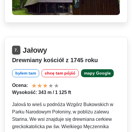
Jałowy
7.
Drewniany kościół z 1745 roku
byłem tam
chcę tam pójść
mapy Google
Ocena:
Wysokość: 343 m / 1 125 ft
Jalová to wieś u podnóża Wzgórz Bukowskich w
Parku Narodowym Połoniny, w pobliżu zalewu
Starina. We wsi znajduje się drewniana cerkiew
greckokatolicka pw św. Wielkiego Męczennika