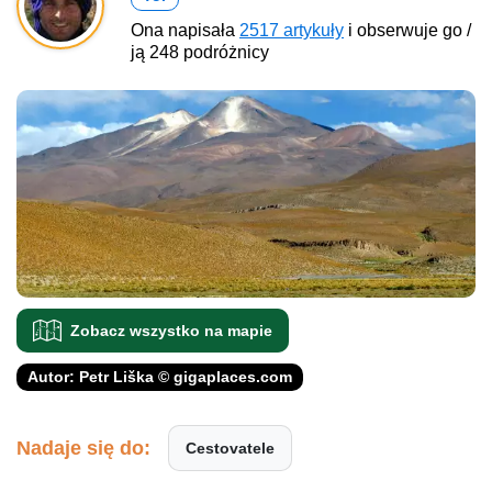
Ona napisała
2517 artykuły
i obserwuje go /
ją 248 podróżnicy
Zobacz wszystko na mapie
Autor: Petr Liška © gigaplaces.com
Nadaje się do:
Cestovatele