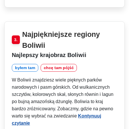
Najpiękniejsze regiony
3.
Boliwii
Najlepszy krajobraz Boliwii
byłem tam
chcę tam pójść
W Boliwii znajdziesz wiele pięknych parków
narodowych i pasm górskich. Od wulkanicznych
szczytów, kolorowych skał, słonych równin i lagun
po bujną amazońską dżunglę. Boliwia to kraj
bardzo zróżnicowany. Zobaczmy, gdzie na pewno
warto się wybrać na zwiedzanie
Kontynuuj
czytanie