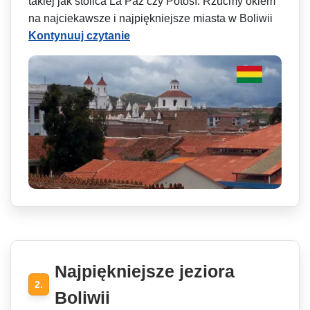
takiej jak stolica La Paz czy Potosí. Rzućmy okiem
na najciekawsze i najpiękniejsze miasta w Boliwii
Kontynuuj czytanie
Najpiękniejsze jeziora
2.
Boliwii