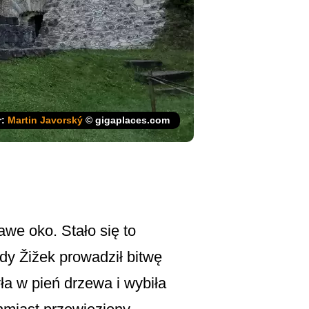
r:
Martin Javorský
© gigaplaces.com
awe oko. Stało się to
dy Žižek prowadził bitwę
ła w pień drzewa i wybiła