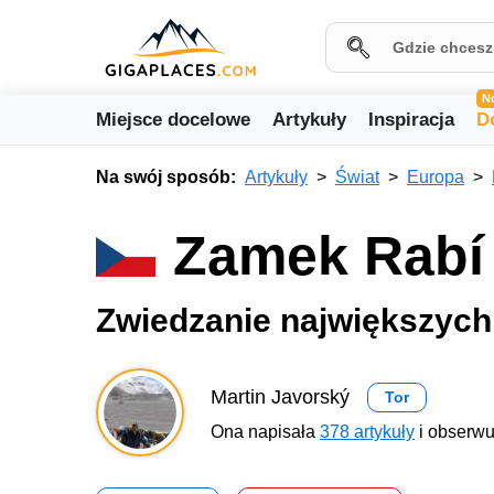
N
Miejsce docelowe
Artykuły
Inspiracja
D
Na swój sposób:
Artykuły
Świat
Europa
Zamek Rabí 
Zwiedzanie największych
Martin Javorský
Tor
Ona napisała
378 artykuły
i obserwu