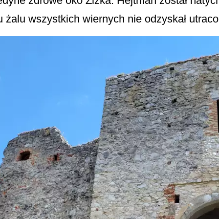
jedyne zdrowe oko Žižka. Hejtman został natyc
ku żalu wszystkich wiernych nie odzyskał utrac