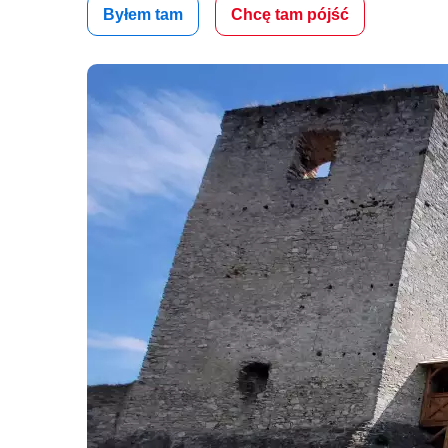
Byłem tam
Chcę tam pójść