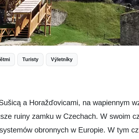
dětmi
Turisty
Výletníky
 Sušicą a Horažďovicami, na wapiennym w
sze ruiny zamku w Czechach. W swoim cz
 systemów obronnych w Europie. W tym czas