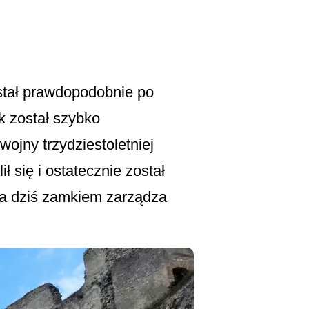
tał prawdopodobnie po
k został szybko
ojny trzydziestoletniej
 się i ostatecznie został
 a dziś zamkiem zarządza