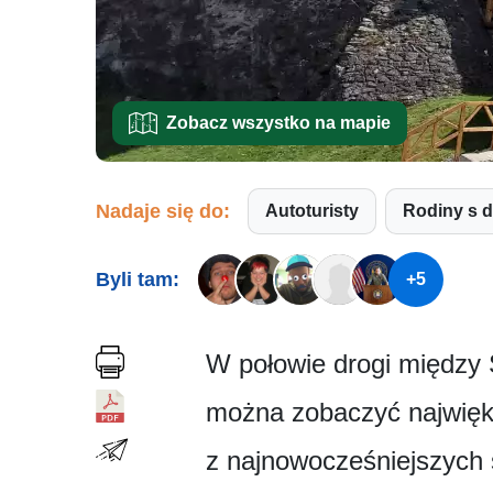
Zobacz wszystko na mapie
Nadaje się do:
Autoturisty
Rodiny s 
Byli tam:
+5
W połowie drogi między
można zobaczyć najwięk
z najnowocześni­ejszych