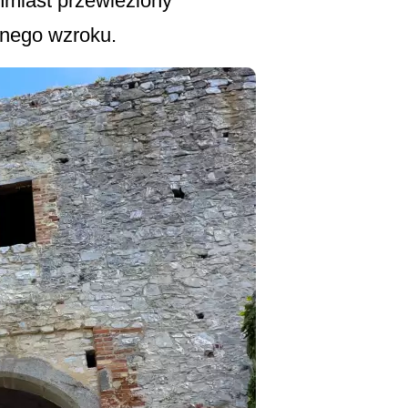
hmiast przewieziony
onego wzroku.