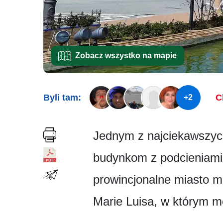
Zobacz wszystko na mapie
Byli tam:
C
+2
Jednym z najciekawszych
budynkom z podcieniami,
prowincjonalne miasto ma
Marie Luisa, w którym mo