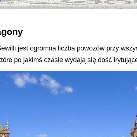
agony
ewilli jest ogromna liczba powozów przy wszy
 które po jakimś czasie wydają się dość irytując