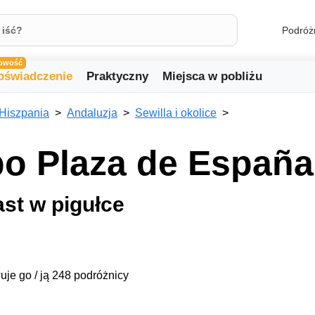
Podróż
owość
oświadczenie
Praktyczny
Miejsca w pobliżu
Hiszpania
Andaluzja
Sewilla i okolice
o Plaza de España 
ast w pigułce
uje go / ją 248 podróżnicy