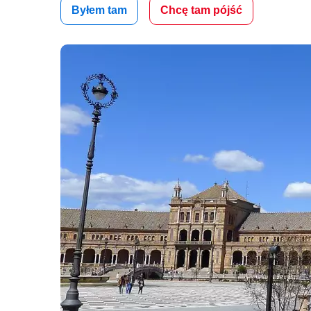
Byłem tam
Chcę tam pójść