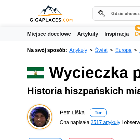
N
Miejsce docelowe
Artykuły
Inspiracja
D
Na swój sposób:
Artykuły
Świat
Europa
Wycieczka p
Historia hiszpańskich mi
Petr Liška
Tor
Ona napisała
2517 artykuły
i obserw