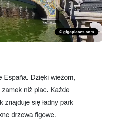
© gigaplaces.com
de España. Dzięki wieżom,
k zamek niż plac. Każde
k znajduje się ładny park
ękne drzewa figowe.