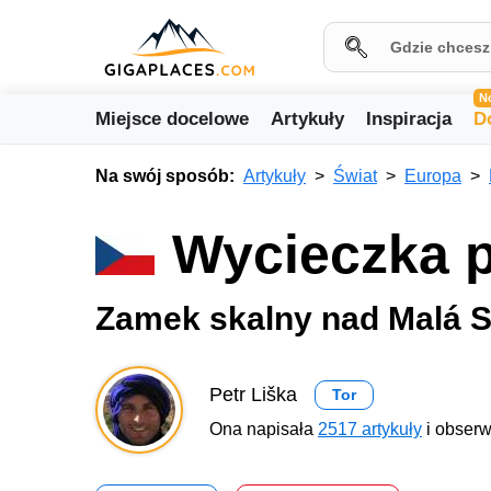
N
Miejsce docelowe
Artykuły
Inspiracja
D
Na swój sposób:
Artykuły
Świat
Europa
Wycieczka p
Zamek skalny nad Malá S
Petr Liška
Tor
Ona napisała
2517 artykuły
i obserw