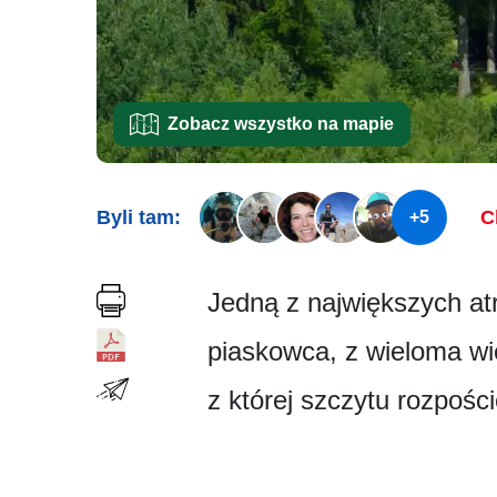
Zobacz wszystko na mapie
Byli tam:
C
+5
Jedną z największych at
piaskowca, z wieloma wi
z której szczytu rozpośc