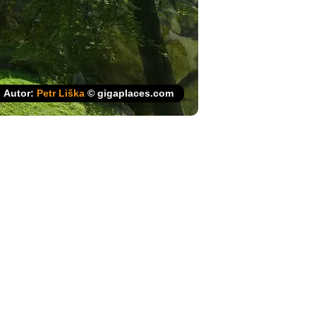
Autor:
Petr Liška
© gigaplaces.com