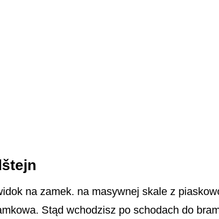
štejn
widok na zamek. na masywnej skale z piaskow
 zamkowa. Stąd wchodzisz po schodach do bra