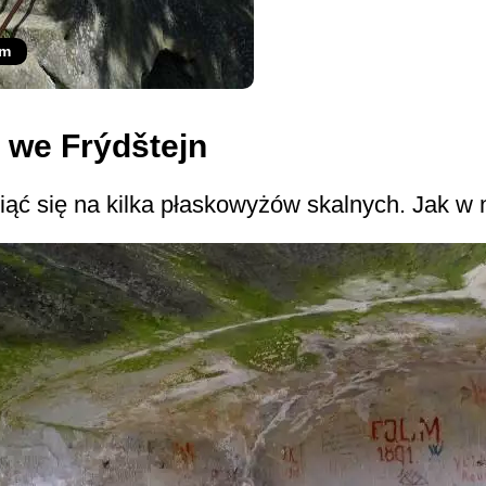
om
 we Frýdštejn
ć się na kilka płaskowyżów skalnych. Jak w n