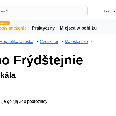
Podróż
owość
oświadczenie
Praktyczny
Miejsca w pobliżu
Republika Czeska
Czeski raj
Maloskalsko
o Frýdštejnie
kála
uje go / ją 248 podróżnicy