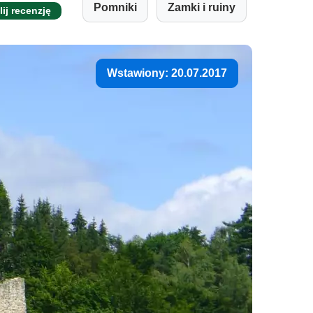
Pomniki
Zamki i ruiny
lij recenzję
Wstawiony: 20.07.2017