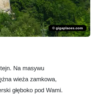
© gigaplaces.com
štejn. Na masywu
otężna wieża zamkowa,
zerski głęboko pod Wami.