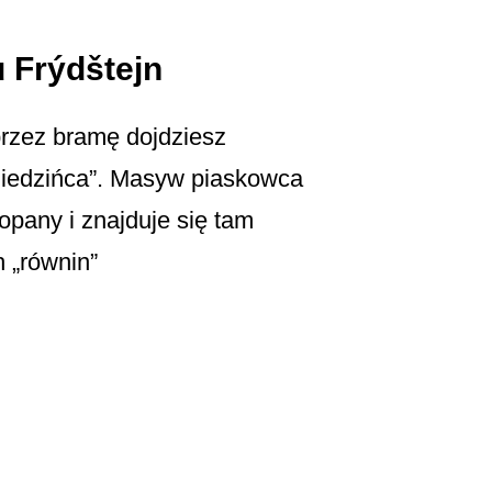
 Frýdštejn
przez bramę dojdziesz
ziedzińca”. Masyw piaskowca
kopany i znajduje się tam
h „równin”