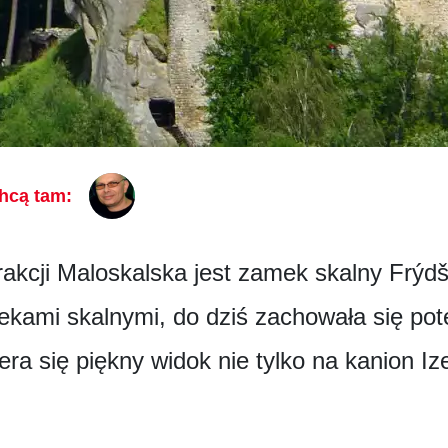
hcą tam:
rakcji Maloskalska jest zamek skalny Frýd
ekami skalnymi, do dziś zachowała się p
iera się piękny widok nie tylko na kanion I