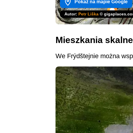
Pokaż na mapie Google
Autor:
Petr Liška
© gigaplaces.c
Mieszkania skalne
We Frýdštejnie można wspią