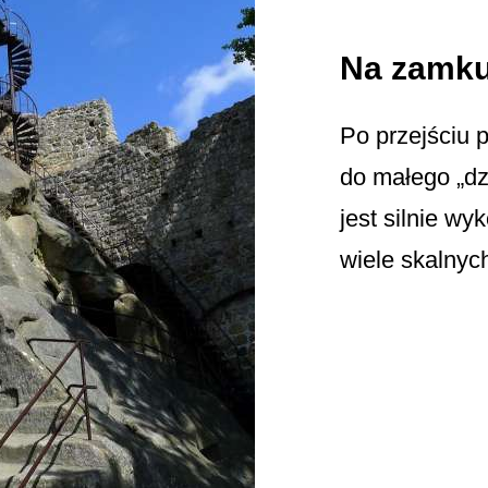
Na zamku
Po przejściu 
do małego „d
jest silnie wy
wiele skalnyc