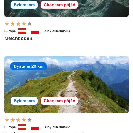
Byłem tam
Chcę tam pójść
Europa
Alpy Zillertalskie
Melchboden
Dystans 20 km
Byłem tam
Chcę tam pójść
Europa
Alpy Zillertalskie