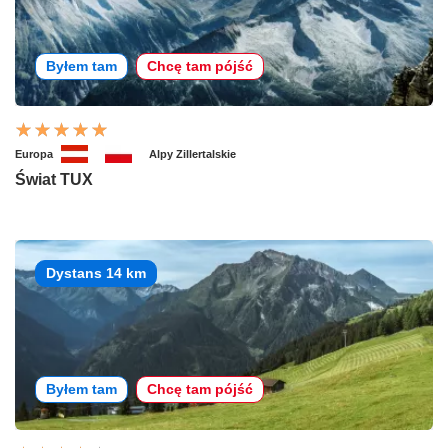
Byłem tam
Chcę tam pójść
Europa
Alpy Zillertalskie
Świat TUX
Dystans 14 km
Byłem tam
Chcę tam pójść