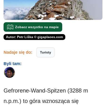
Zobacz wszystko na mapie
Autor: Petr Liška © gigaplaces.com
Nadaje się do:
Turisty
Byli tam:
Gefrorene-Wand-Spitzen (3288 m
n.p.m.) to góra wznosząca się