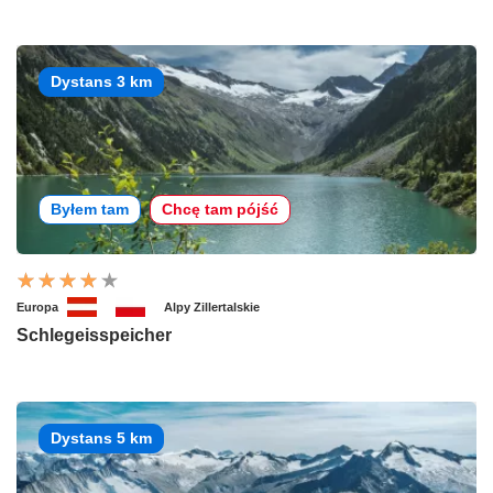
Dystans 3 km
Byłem tam
Chcę tam pójść
Europa
Alpy Zillertalskie
Schlegeisspeicher
Dystans 5 km