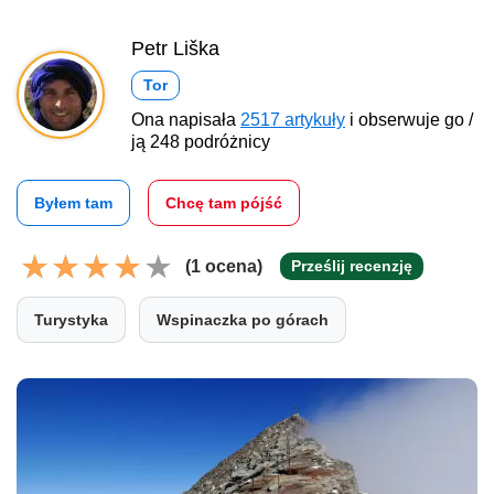
Petr Liška
Tor
Ona napisała
2517 artykuły
i obserwuje go /
ją 248 podróżnicy
Byłem tam
Chcę tam pójść
(1 ocena)
Prześlij recenzję
Turystyka
Wspinaczka po górach