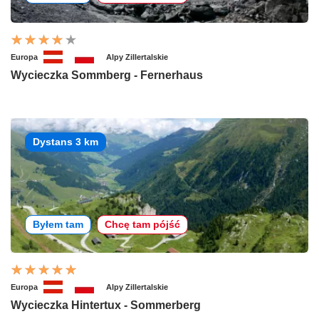
Europa
Alpy Zillertalskie
Wycieczka Sommberg - Fernerhaus
Dystans 3 km
Byłem tam
Chcę tam pójść
Europa
Alpy Zillertalskie
Wycieczka Hintertux - Sommerberg