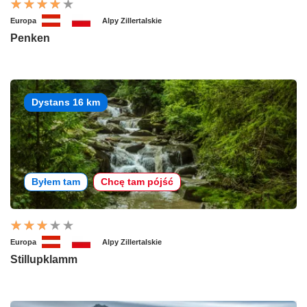
Europa
Alpy Zillertalskie
Penken
Dystans 16 km
Byłem tam
Chcę tam pójść
Europa
Alpy Zillertalskie
Stillupklamm