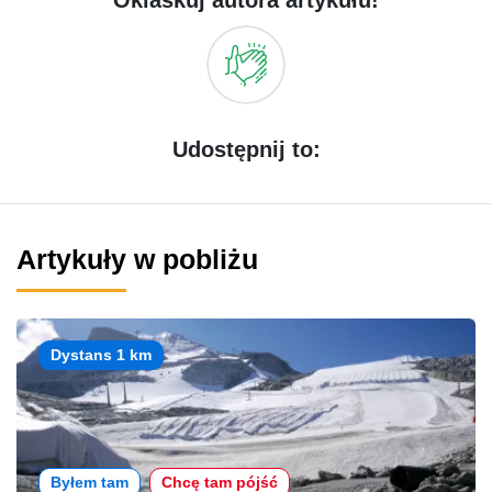
Oklaskuj autora artykułu!
Udostępnij to:
Artykuły w pobliżu
Dystans 1 km
Byłem tam
Chcę tam pójść