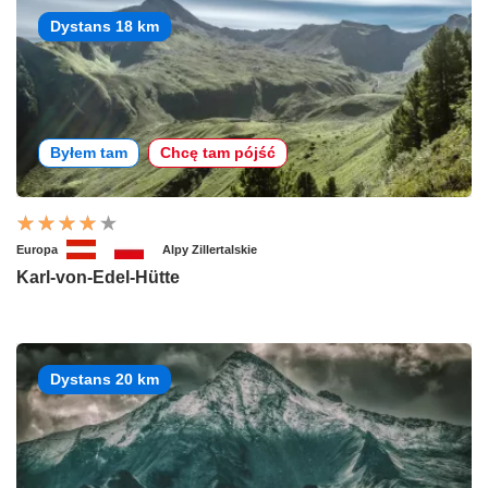
Dystans 18 km
Byłem tam
Chcę tam pójść
Europa
Alpy Zillertalskie
Karl-von-Edel-Hütte
Dystans 20 km