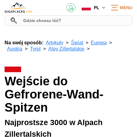
PL
MENU
Na swój sposób:
Artykuły
Świat
Europa
Austria
Tyrol
Alpy Zillertalskie
Wejście do
Gefrorene-Wand-
Spitzen
Najprostsze 3000 w Alpach
Zillertalskich