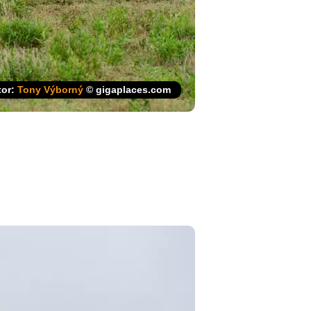
tor:
Tony Výborný
© gigaplaces.com