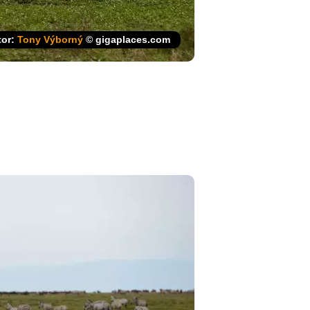
tor:
Tony Výborný
© gigaplaces.com