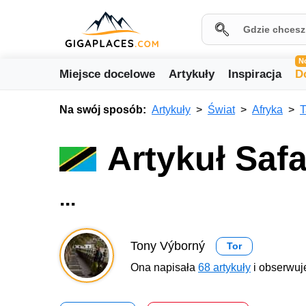
N
Miejsce docelowe
Artykuły
Inspiracja
D
Na swój sposób:
Artykuły
Świat
Afryka
T
Artykuł Safa
...
Tony Výborný
Tor
Ona napisała
68 artykuły
i obserwuj