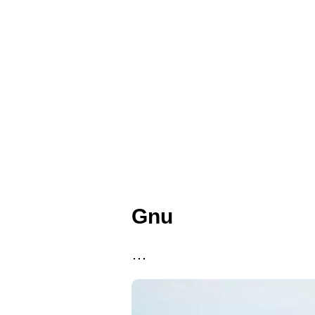
Gnu
…