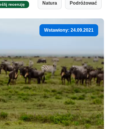
Natura
Podróżować
eślij recenzję
Wstawiony: 24.09.2021