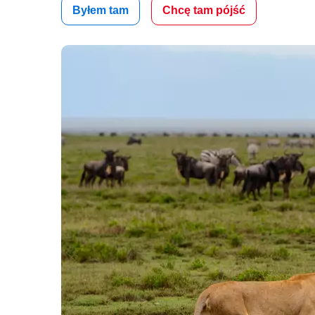
Byłem tam
Chcę tam pójść