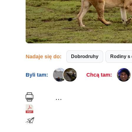
Nadaje się do:
Dobrodruhy
Rodiny s
Byli tam:
Chcą tam:
…