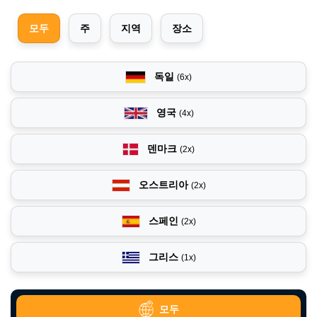
모두
주
지역
장소
독일
(6x)
영국
(4x)
덴마크
(2x)
오스트리아
(2x)
스페인
(2x)
그리스
(1x)
모두