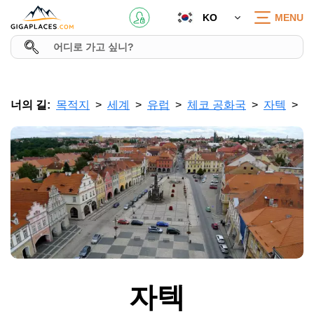
KO
MENU
너의 길:
목적지
세계
유럽
체코 공화국
자텍
자텍