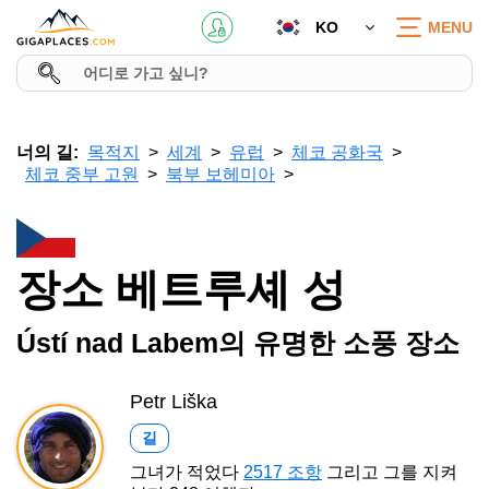
KO
MENU
너의 길:
목적지
세계
유럽
체코 공화국
체코 중부 고원
북부 보헤미아
장소 베트루셰 성
Ústí nad Labem의 유명한 소풍 장소
Petr Liška
길
그녀가 적었다
2517 조항
그리고 그를 지켜