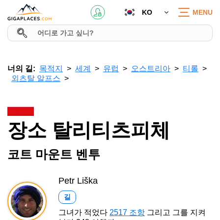
KO
MENU
너의 길:
목적지
세계
유럽
오스트리아
티롤
외츠탈 알프스
장소 탈리티츠피체
코트 마운트 벤투
Petr Liška
길
그녀가 적었다
2517 조항
그리고 그를 지켜