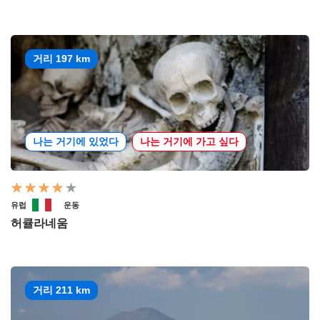
거리 197 km
나는 거기에 있었다
나는 거기에 가고 싶다
유럽
운동
허큘라네움
거리 211 km