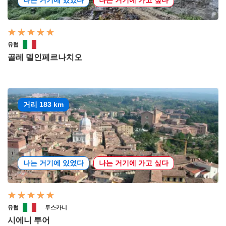
유럽
골레 델인페르나치오
거리 183 km
나는 거기에 있었다
나는 거기에 가고 싶다
유럽
투스카니
시에니 투어