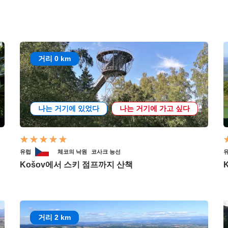
거리 0 km
나는 거기에 있었다
나는 거기에 가고 싶다
유럽
체코의 낙원
코사크 능선
Košov에서 스키 점프까지 산책
거리 2 km