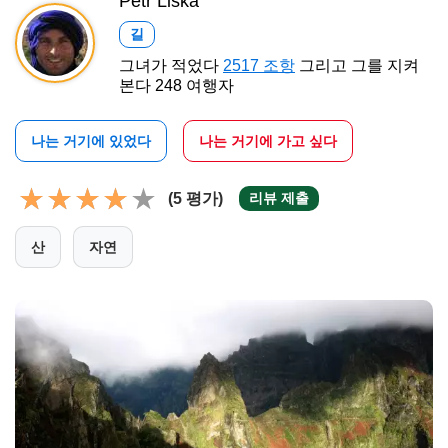
Petr Liška
길
그녀가 적었다
2517 조항
그리고 그를 지켜
본다 248 여행자
나는 거기에 있었다
나는 거기에 가고 싶다
(5 평가)
리뷰 제출
산
자연