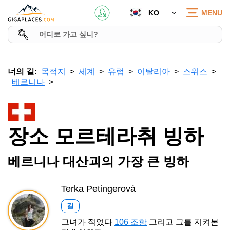
KO
MENU
너의 길:
목적지
세계
유럽
이탈리아
스위스
베르니나
장소 모르테라취 빙하
베르니나 대산괴의 가장 큰 빙하
Terka Petingerová
길
그녀가 적었다
106 조항
그리고 그를 지켜본