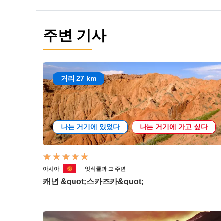
주변 기사
거리 27 km
나는 거기에 있었다
나는 거기에 가고 싶다
아시아
잇식쿨과 그 주변
캐년 &quot;스카즈카&quot;