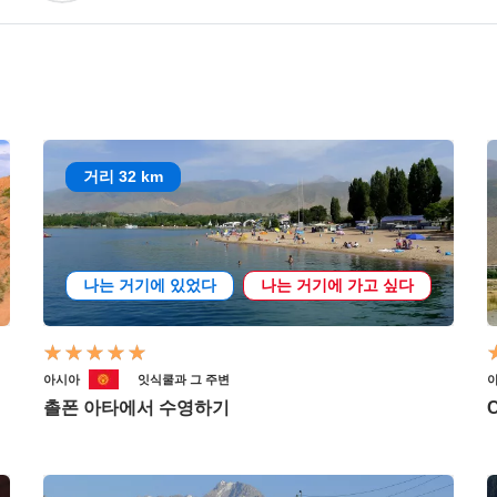
거리 32 km
나는 거기에 있었다
나는 거기에 가고 싶다
아시아
잇식쿨과 그 주변
촐폰 아타에서 수영하기