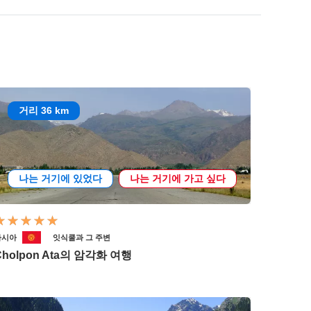
거리 36 km
나는 거기에 있었다
나는 거기에 가고 싶다
아시아
잇식쿨과 그 주변
Cholpon Ata의 암각화 여행