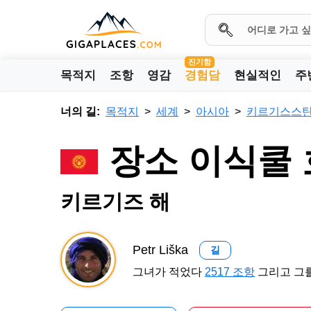
진기함
목적지
조항
영감
경험담
현실적인
주
너의 길:
목적지
세계
아시아
키르기스스
장소 이식쿨
키르기즈 해
Petr Liška
길
그녀가 적었다
2517 조항
그리고 그를