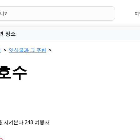
여
변 장소
탄
잇식쿨과 그 주변
 호수
 지켜본다 248 여행자