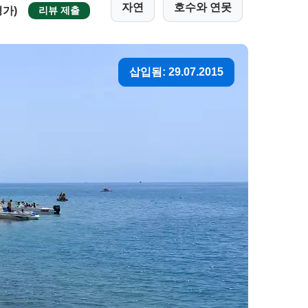
자연
호수와 연못
평가)
리뷰 제출
삽입됨: 29.07.2015