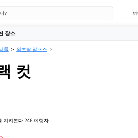
여
변 장소
티롤
외츠탈 알프스
랙 컷
 지켜본다 248 여행자