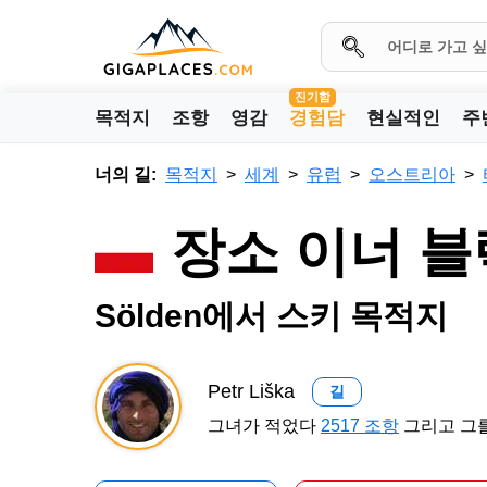
진기함
목적지
조항
영감
경험담
현실적인
주
너의 길:
목적지
세계
유럽
오스트리아
장소 이너 블
Sölden에서 스키 목적지
Petr Liška
길
그녀가 적었다
2517 조항
그리고 그를