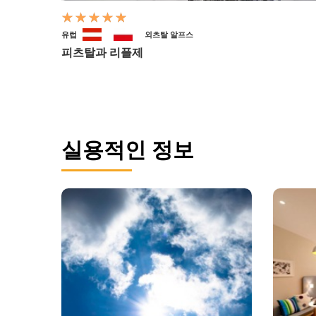
유럽
외츠탈 알프스
피츠탈과 리플제
실용적인 정보