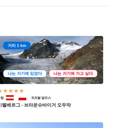
거리 1 km
나는 거기에 있었다
나는 거기에 가고 싶다
유럽
외츠탈 알프스
미텔베르그 - 브라운슈바이거 오두막