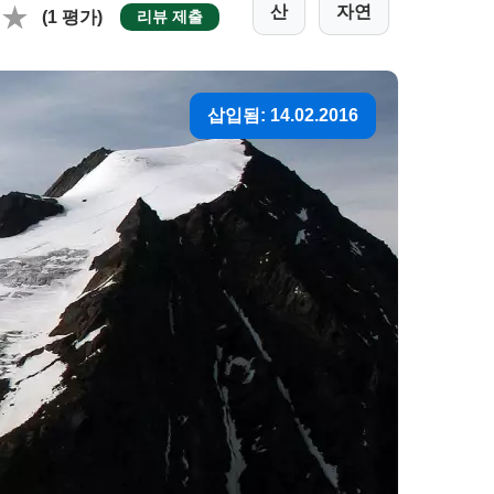
산
자연
(1 평가)
리뷰 제출
삽입됨: 14.02.2016