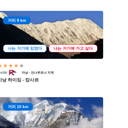
거리 9 km
나는 거기에 있었다
나는 거기에 가고 싶다
아시아
마낭 - 안나푸르나 지역
마낭 하이킹 - 캉사르
거리 10 km