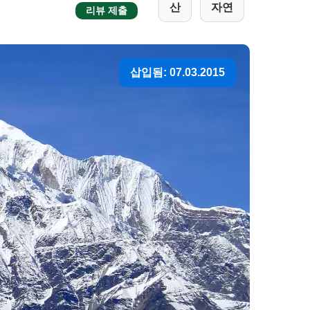
산
자연
리뷰 제출
삽입됨: 07.03.2015