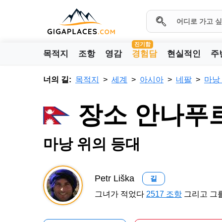
진기함
목적지
조항
영감
경험담
현실적인
주
너의 길:
목적지
세계
아시아
네팔
마낭
장소 안나푸르나
마낭 위의 등대
Petr Liška
길
그녀가 적었다
2517 조항
그리고 그를