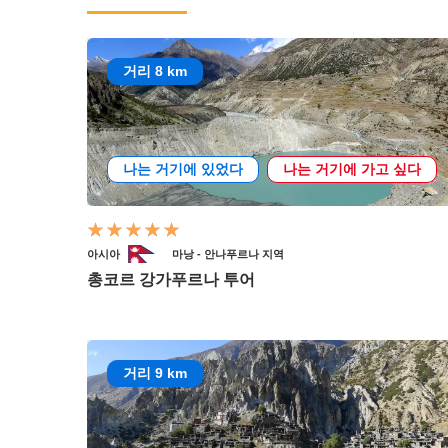
거리 8 km
나는 거기에 있었다
나는 거기에 가고 싶다
아시아
마낭 - 안나푸르나 지역
총코르 강가푸르나 투어
거리 9 km