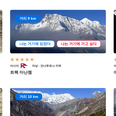
거리 9 km
나는 거기에 있었다
나는 거기에 가고 싶다
아시아
마낭 - 안나푸르나 지역
트렉 마난젬
거리 10 km