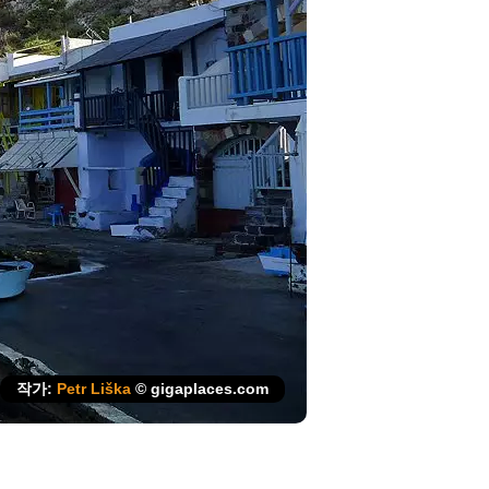
작가:
Petr Liška
© gigaplaces.com