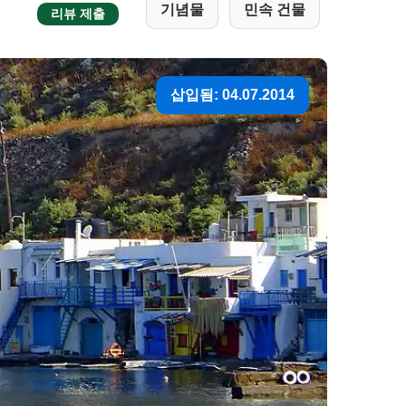
기념물
민속 건물
리뷰 제출
삽입됨: 04.07.2014