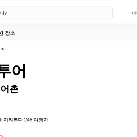
여
변 장소
 투어
 어촌
 지켜본다 248 여행자