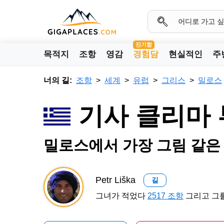
진기함
목적지
조항
영감
경험담
현실적인
주
너의 길:
조항
세계
유럽
그리스
밀로스
기사 클리마
밀로스에서 가장 그림 같은
Petr Liška
길
그녀가 적었다
2517 조항
그리고 그를