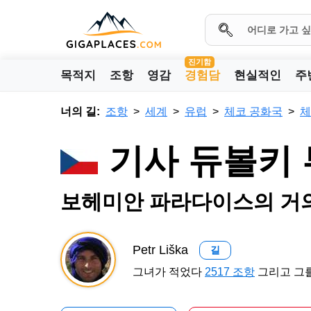
진기함
목적지
조항
영감
경험담
현실적인
주
너의 길:
조항
세계
유럽
체코 공화국
체
기사 듀볼키
보헤미안 파라다이스의 거의
Petr Liška
길
그녀가 적었다
2517 조항
그리고 그를