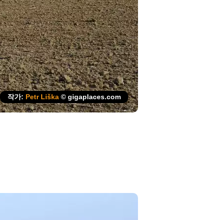
작가:
Petr Liška
© gigaplaces.com