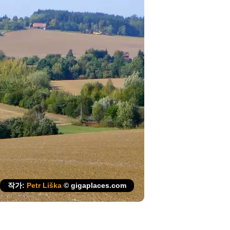
작가:
Petr Liška
© gigaplaces.com