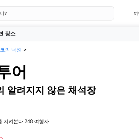
여
변 장소
코의 낙원
 투어
 알려지지 않은 채석장
 지켜본다 248 여행자