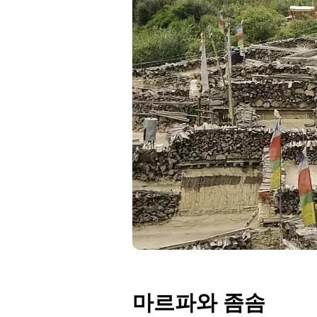
마르파와 좀솜