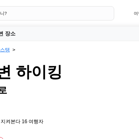
여
변 장소
머스탱
변 하이킹
로
 지켜본다 16 여행자