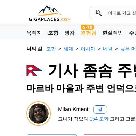
진기함
목적지
조항
영감
경험담
현실적인
주
너의 길:
조항
세계
아시아
네팔
낮은 
기사 좀솜 주
마르바 마을과 주변 언덕으
Milan Kment
길
그녀가 적었다
154 조항
그리고 그를