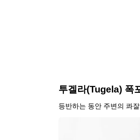
투겔라(Tugela)
등반하는 동안 주변의 콰잘