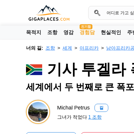
진기함
목적지
조항
영감
경험담
현실적인
주
너의 길:
조항
세계
아프리카
남아프리카
기사 투겔라 
세계에서 두 번째로 큰 폭포
Michal Petrus
길
그녀가 적었다
1 조항