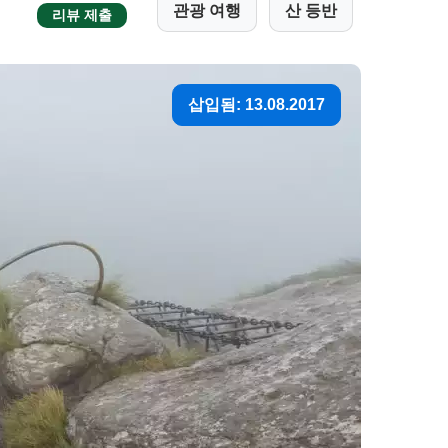
관광 여행
산 등반
리뷰 제출
삽입됨: 13.08.2017