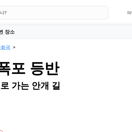
여
변 장소
공화국
폭포 등반
로 가는 안개 길