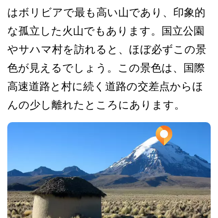
はボリビアで最も­高い山であり、印象的
な孤立した火山でもあります。­国立公園
やサハマ村を訪れると、ほぼ必ずこの景
色が­見えるでしょう。この景色は、国際
高速道路と村に続­く道路の交差点からほ
んの少し離れたところにありま­す。