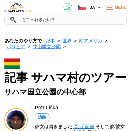
JA
MENU
あなたのやり方で:
記事
世界
南アメリカ
ボリビア
狭山国立公園
記事 サハマ村のツアー
サハマ国立公園の中心部
Petr Liška
追跡
彼女は書きました
2517 記事
そして彼/彼女