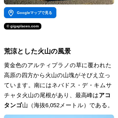
Googleマップで見る
© gigaplaces.com
荒涼とした火山の風景
黄金色のアルティプラノの草­に覆われた
高原の四方から火山の山塊がそびえ立っ
て­います。南にはネバドス・デ・キムサ
チャタ火山の尾­根があり、最高峰は
アコ
タンゴ
山（海抜6,052メ­ートル）である。