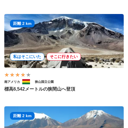
距離 2 km
私はそこにいた
そこに行きたい
南アメリカ
狭山国立公園
標高6,542メートルの狭間山へ登頂
距離 2 km