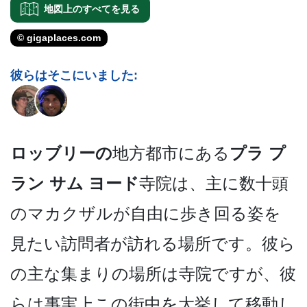
地図上のすべてを見る
© gigaplaces.com
彼らはそこにいました:
ロッブリーの
地方都市にある
プラ プ
ラン サム ヨード
寺院は、主に数十頭
の­マカクザルが自由に歩き回る姿を
見たい訪問者が訪れ­る場所です。彼ら
の主な集まりの場所は寺院ですが、­彼
らは事実上この街中を大挙して移動し