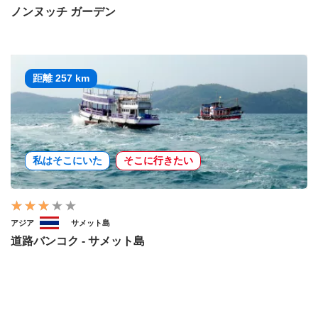
ノンヌッチ ガーデン
距離 257 km
私はそこにいた
そこに行きたい
アジア
サメット島
道路バンコク - サメット島