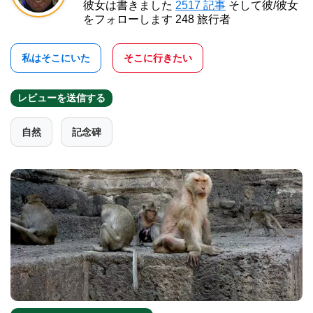
彼女は書きました
2517 記事
そして彼/彼女
をフォローします 248 旅行者
私はそこにいた
そこに行きたい
レビューを送信する
自然
記念碑