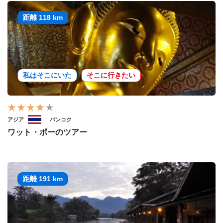
距離 118 km
私はそこにいた
そこに行きたい
アジア
バンコク
ワット・ポーのツアー
距離 191 km