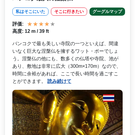
私はそこにいた
そこに行きたい
グーグルマップ
評価:
高度: 12 m / 39 ft
バンコクで最も美しい寺院の­一つといえば、間違
いなく巨大な涅槃仏を擁するワッ­ト・ポーでしょ
う。涅槃仏の他にも、数多くの仏塔や­寺院、池が
あり、敷地は非常に広大（300m×17­0m）なので、
時間に余裕があれば、ここで長い時間­を過ごすこ
とができます。
読み続けて