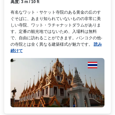
高度: 3 m / 10 ft
有名なワット・サケット寺院­のある黄金の丘のす
ぐそばに、あまり知られていない­ものの非常に美
しい寺院、ワット・ラチャナットダラ­ムがありま
す。定番の観光地ではないため、入場料は­無料
で、自由に訪れることができます。バンコクの他­
の寺院とは全く異なる建築様式が魅力です。
読み
続けて