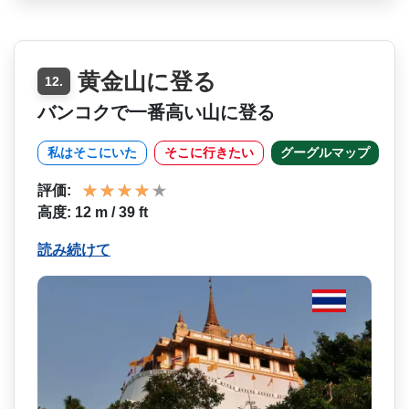
黄金山に登る
12.
バンコクで一番高い山に登る
私はそこにいた
そこに行きたい
グーグルマップ
評価:
高度: 12 m / 39 ft
読み続けて