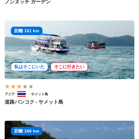
ノンヌッチ ガーデン
距離 161 km
私はそこにいた
そこに行きたい
アジア
サメット島
道路バンコク - サメット島
距離 166 km