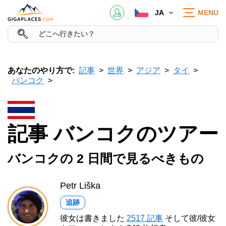
JA
MENU
あなたのやり方で:
記事
世界
アジア
タイ
バンコク
記事 バンコクのツアー
バンコクの 2 日間で見るべきもの
Petr Liška
追跡
彼女は書きました
2517 記事
そして彼/彼女