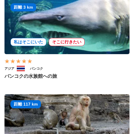
距離 3 km
私はそこにいた
そこに行きたい
アジア
バンコク
バンコクの水族館への旅
距離 117 km