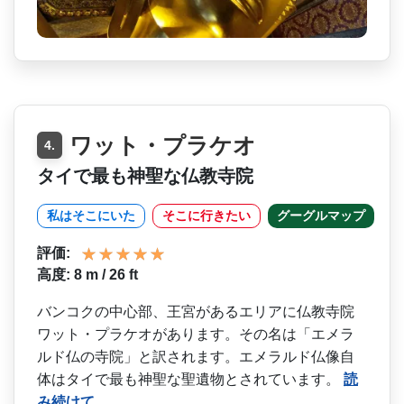
ワット・プラケオ
4.
タイで最も神聖な仏教寺院
私はそこにいた
そこに行きたい
グーグルマップ
評価:
高度: 8 m / 26 ft
バンコクの中心部、王宮があ­るエリアに仏教寺院
ワット・プラケオがあります。そ­の名は「エメラ
ルド仏の寺院」と訳されます。エメラ­ルド仏像自
体はタイで最も神聖な聖遺物とされていま­す。
読
み続けて