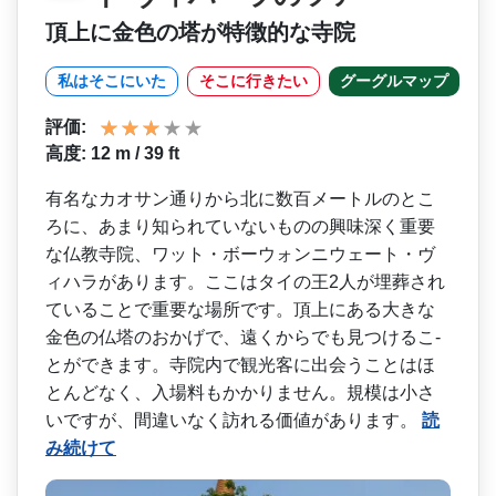
頂上に金色の塔が特徴的な寺院
私はそこにいた
そこに行きたい
グーグルマップ
評価:
高度: 12 m / 39 ft
有名なカオサン通りから北に­数百メートルのとこ
ろに、あまり知られていないもの­の興味深く重要
な仏教寺院、ワット・ボーウォンニウ­ェート・ヴ
ィハラがあります。ここはタイの王2人が­埋葬され
ていることで重要な場所です。頂上にある大­きな
金色の仏塔のおかげで、遠くからでも見つけるこ­
とができます。寺院内で観光客に出会うことはほ
とん­どなく、入場料もかかりません。規模は小さ
いですが­、間違いなく訪れる価値があります。
読
み続けて