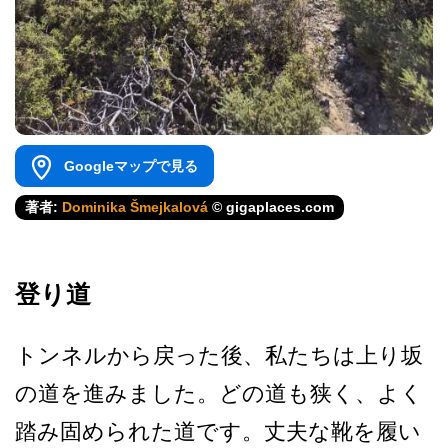
Googleマップで見る
著者:
Dominika Šmejkalová
© gigaplaces.com
登り道
トンネルから戻った後、私た­ちは上り坂
の道を進みました。どの道も狭く、よく
踏­み固められた道です。丈夫な靴を履い