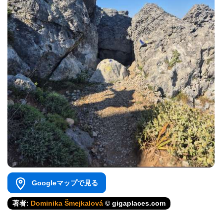
Googleマップで見る
著者:
Dominika Šmejkalová
© gigaplaces.com