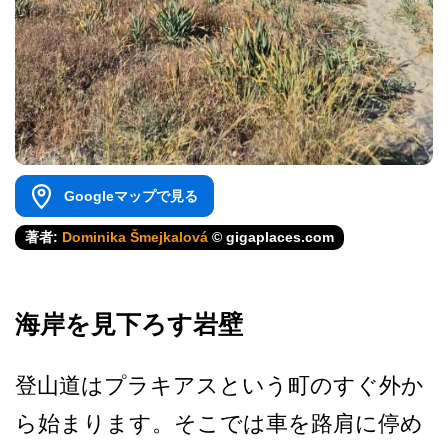
Googleマップで見る
著者:
Dominika Šmejkalová
© gigaplaces.com
海岸を見下ろす岩壁
登山道はプラキアスという町­のすぐ外か
ら始まります。そこでは車を路肩に停め