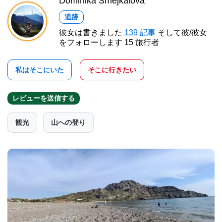
Dominika Šmejkalová
追跡
彼女は書きました
139 記事
そして彼/彼女
をフォローします 15 旅行者
私はそこにいた
そこに行きたい
レビューを送信する
観光
山への登り