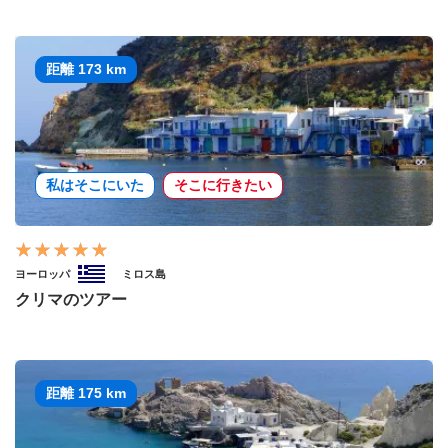
距離 173 km
私はそこにいた
そこに行きたい
ヨーロッパ
ミロス島
クリマのツアー
距離 175 km