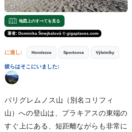
地図上のすべてを見る
著者: Dominika Šmejkalová © gigaplaces.com
に適し:
Horolezce
Sportovce
Výletníky
彼らはそこにいました:
パリグレムノス山（別名コリ­フィ
山）への登山は、プラキアスの東端の
すぐ上にあ­る、短距離ながらも非常に