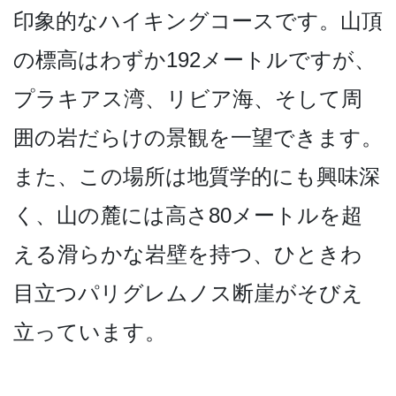
印象的なハイキングコース­です。山頂
の標高はわずか192メートルですが、
プ­ラキアス湾、リビア海、そして周
囲の岩だらけの景観­を一望できます。
また、この場所は地質学的にも興味­深
く、山の麓には高さ80メートルを超
える滑らかな­岩壁を持つ、ひときわ
目立つパリグレムノス断崖がそ­びえ
立っています。