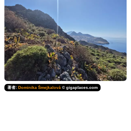
著者:
Dominika Šmejkalová
© gigaplaces.com