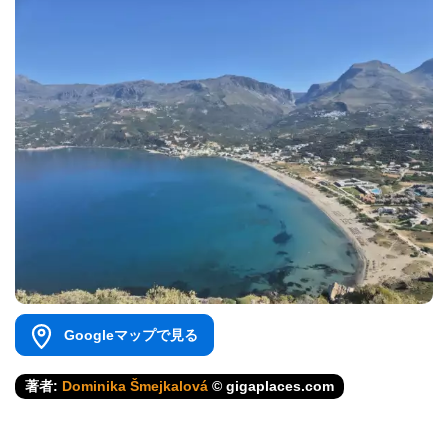
Googleマップで見る
著者:
Dominika Šmejkalová
© gigaplaces.com