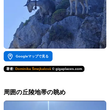
Googleマップで見る
著者:
Dominika Šmejkalová
© gigaplaces.com
周囲の丘陵地帯の眺め