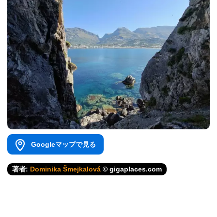
Googleマップで見る
著者:
Dominika Šmejkalová
© gigaplaces.com