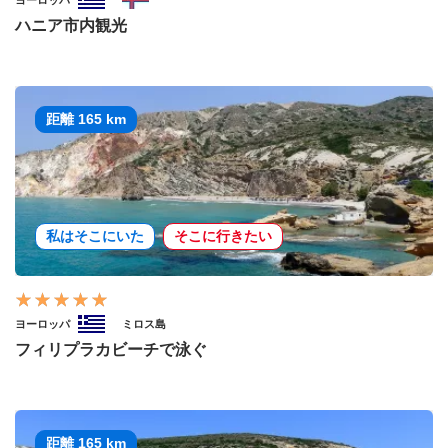
ヨーロッパ
ハニア市内観光
距離 165 km
私はそこにいた
そこに行きたい
ヨーロッパ
ミロス島
フィリプラカビーチで泳ぐ
距離 165 km