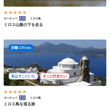
ヨーロッパ
ミロス島
ミロス山脈の下を走る
距離 170 km
私はそこにいた
そこに行きたい
ヨーロッパ
ミロス島
ミロス島を巡る旅