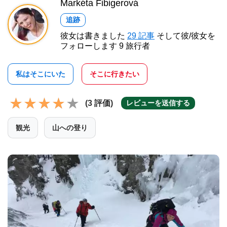
Markéta Fibigerová
追跡
彼女は書きました
29 記事
そして彼/彼女を
フォローします 9 旅行者
私はそこにいた
そこに行きたい
(3 評価)
レビューを送信する
観光
山への登り