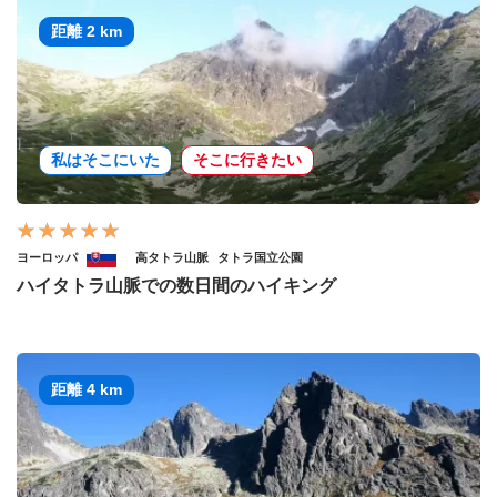
距離 2 km
私はそこにいた
そこに行きたい
ヨーロッパ
高タトラ山脈
タトラ国立公園
ハイタトラ山脈での数日間のハイキング
距離 4 km