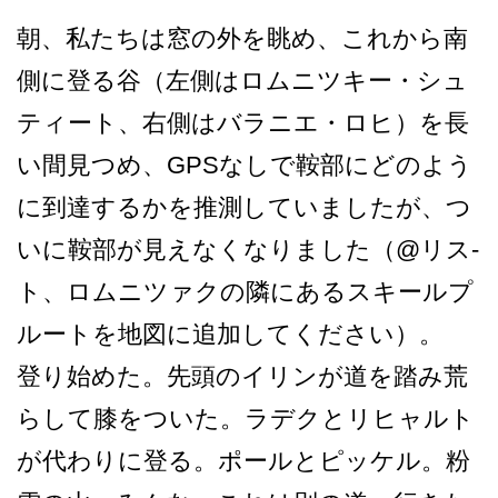
朝、私たちは窓の外を眺め、­これから南
側に登る谷（左側はロムニツキー・シュ
テ­ィート、右側はバラニエ・ロヒ）を長
い間見つめ、G­PSなしで鞍部にどのよう
に到達するかを推測してい­ましたが、つ
いに鞍部が見えなくなりました（@リス­
ト、ロムニツァクの隣にあるスキールプ
ルートを地図­に追加してください）。
登り始めた。先頭のイリンが­道を踏み荒
らして膝をついた。ラデクとリヒャルト
が­代わりに登る。ポールとピッケル。粉