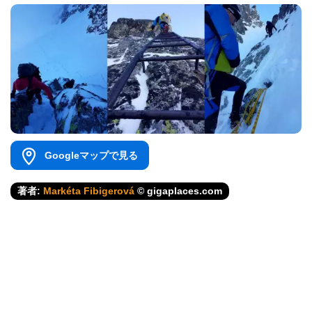
Googleマップで見る
著者:
Markéta Fibigerová
© gigaplaces.com