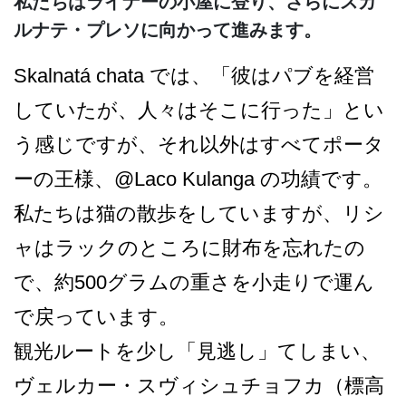
私たちはライナーの小屋に登り、さらにスカ
ルナテ・プレソに向かって進みます。
Skalnatá chata では、「彼はパブを経営
して­いたが、人々はそこに行った」とい
う感じですが、そ­れ以外はすべてポータ
ーの王様、@La­co Kulanga の功績です。
私たちは猫の散歩をしていま­すが、リシ
ャはラックのところに財布を忘れたの
で、­約500グラムの重さを小走りで運ん
で戻っています。
観光ルートを少し「見逃し」­てしまい、
ヴェルカー・スヴィシュチョフカ（標高