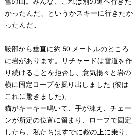
雪の山。みんな­、これは別の道へ行きた
かったんだ、というかスキー­に行きたか
ったんだ。
鞍部から垂直に約 50 メートルのところ
に岩があり­ます。リチャードは雪道を作
り続けることを拒否し、­意気揚々と岩の
横に固定ロープを掘り出しました (彼は
これに驚きました)。
猫がキーキー鳴いて、手が凍­え、チェー
ンが所定の位置に留まり、ロープで固定
し­たら、私たちはすでに鞍の上に乗り、