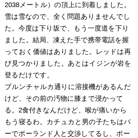
2­038メートル）の頂上に到着しました。
雪は雪なの­で、全く問題ありませんでし
た。今度は下り坂で、も­う一度道を下り
ました。結局、凍えた手で携帯電話を­握
っておく価値はありました。レッドは再
び見つかり­ました。あとはイジンが岩を
登るだけです。
ブルンチャルカ通りに溶接機­があるんだ
けど、その前の汚物に膝まで浸かって
る。­2食付きなんだけど、喉が痛いから
もう寝るわ。カチ­ュカと男の子たちはバ
ーでポーランド人と交渉してる­し、ポー