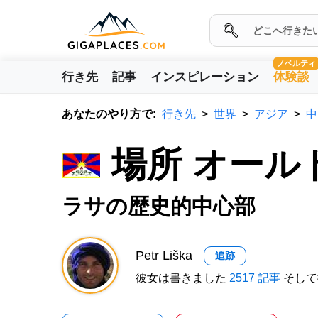
ノベルティ
行き先
記事
インスピレーション
体験談
あなたのやり方で:
行き先
世界
アジア
中
場所 オール
ラサの歴史的中心部
Petr Liška
追跡
彼女は書きました
2517 記事
そして