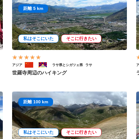
距離 5 km
私はそこにいた
そこに行きたい
アジア
ラサ県とシガツェ県
ラサ
世羅寺周辺のハイキング
距離 100 km
私はそこにいた
そこに行きたい