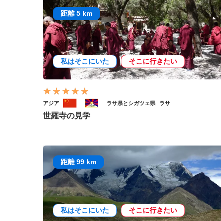
距離 5 km
私はそこにいた
そこに行きたい
アジア
ラサ県とシガツェ県
ラサ
世羅寺の見学
距離 99 km
私はそこにいた
そこに行きたい