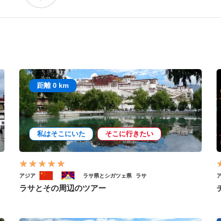
距離 0 km
私はそこにいた
そこに行きたい
アジア
ラサ県とシガツェ県
ラサ
ラサとその周辺のツアー