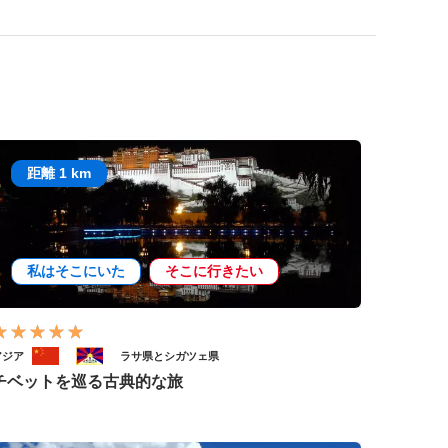
距離 1 km
私はそこにいた
そこに行きたい
アジア
ラサ県とシガツェ県
チベットを巡る古典的な旅