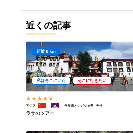
近くの記事
距離 0 km
私はそこにいた
そこに行きたい
アジア
ラサ県とシガツェ県
ラサ
ラサのツアー