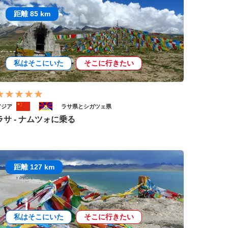
距離 85 km
私はそこにいた
そこに行きたい
アジア
ラサ県とシガツェ県
ラサ - ナムツォに乗る
距離 127 km
私はそこにいた
そこに行きたい