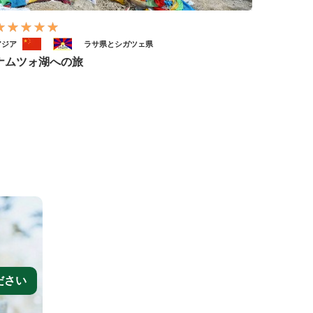
アジア
ラサ県とシガツェ県
ナムツォ湖への旅
ださい