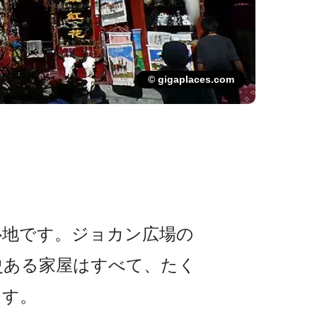
© gigaplaces.com
地です。ジョカン­広場の
史ある家屋はすべて、たく
­す。