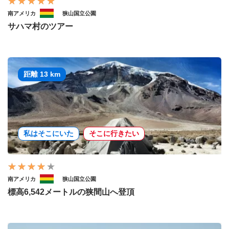
南アメリカ
狭山国立公園
サハマ村のツアー
距離 13 km
私はそこにいた
そこに行きたい
南アメリカ
狭山国立公園
標高6,542メートルの狭間山へ登頂