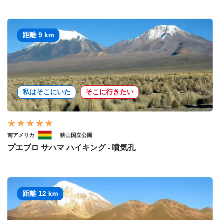
距離 9 km
私はそこにいた
そこに行きたい
南アメリカ
狭山国立公園
プエブロ サハマ ハイキング - 噴気孔
距離 12 km