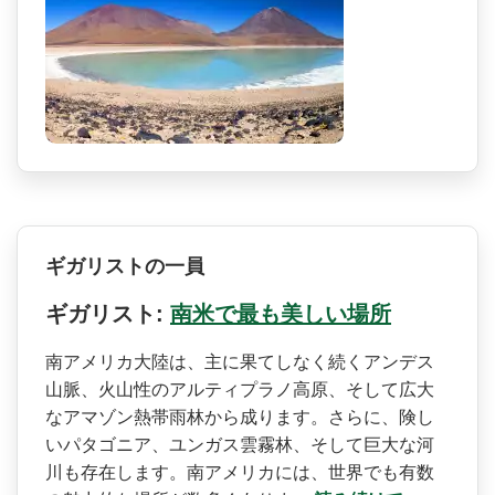
ギガリストの一員
ギガリスト:
南米で最も美しい場所
南アメリカ大陸は、主に果て­しなく続くアンデス
山脈、火山性のアルティプラノ高­原、そして広大
なアマゾン熱帯雨林から成ります。さ­らに、険し
いパタゴニア、ユンガス雲霧林、そして巨­大な河
川も存在します。南アメリカには、世界でも有­数