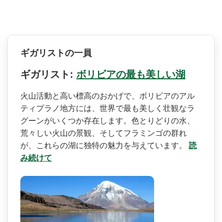
ギガリストの一員
ギガリスト:
ボリビアの最も美しい湖
火山活動と高い標高のおかげ­で、ボリビアのアル
ティプラノ地方には、世界で最も­美しく壮観なラ
グーンがいくつか存在します。色とり­どりの水、
荒々しい火山の景観、そしてフラミンゴの­群れ
が、これらの湖に独特の魅力を与えています。
読
み続けて