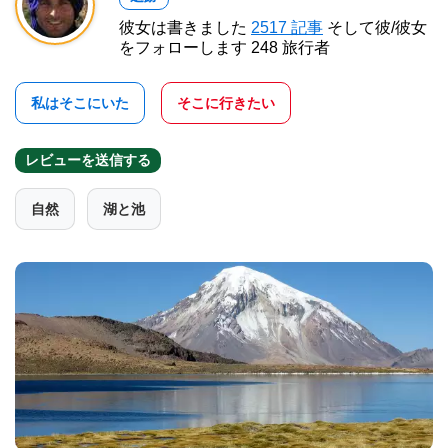
彼女は書きました
2517 記事
そして彼/彼女
をフォローします 248 旅行者
私はそこにいた
そこに行きたい
レビューを送信する
自然
湖と池