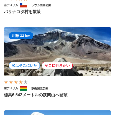
南アメリカ
ラウカ国立公園
パリナコタ村を散策
距離 33 km
私はそこにいた
そこに行きたい
南アメリカ
狭山国立公園
標高6,542メートルの狭間山へ登頂