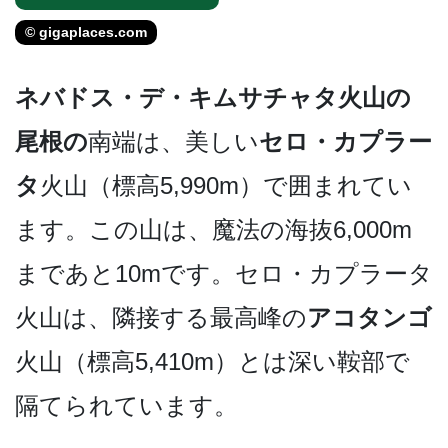
© gigaplaces.com
ネバドス・デ・キムサチャタ­火山の
尾根の
南端は、美しい
セロ・カプラー
タ
火山（­標高5,990m）で囲まれてい
ます。この山は、魔­法の海抜6,000m
まであと10mです。セロ・カ­プラータ
火山は、隣接する最高峰の
アコタンゴ
火山（­標高5,410m）とは深い鞍部で
隔てられています。