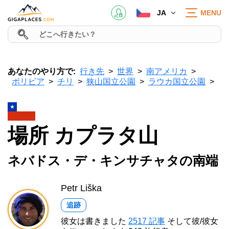
JA
MENU
あなたのやり方で:
行き先
世界
南アメリカ
ボリビア
チリ
狭山国立公園
ラウカ国立公園
場所 カプラタ山
ネバドス・デ・キンサチャタの南端
Petr Liška
追跡
彼女は書きました
2517 記事
そして彼/彼女