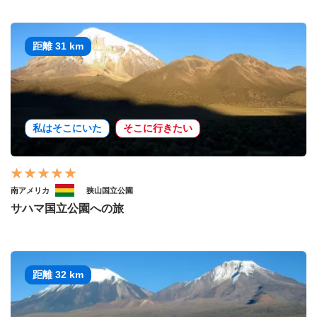
距離 31 km
私はそこにいた
そこに行きたい
南アメリカ
狭山国立公園
サハマ国立公園への旅
距離 32 km