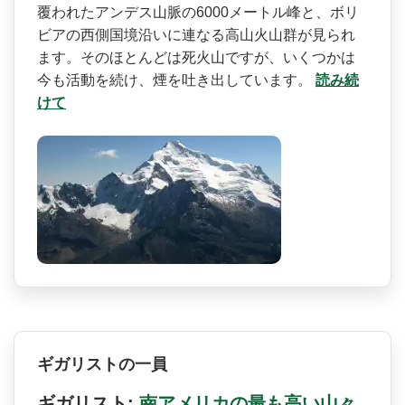
覆われたアンデス山脈の6000­メートル峰と、ボリ
ビアの西側国境沿いに連なる高山­火山群が見られ
ます。そのほとんどは死火山ですが、­いくつかは
今も活動を続け、煙を吐き出しています。
読み続
けて
ギガリストの一員
ギガリスト:
南アメリカの最も高い山々