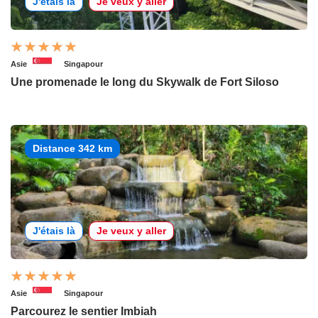
J'étais là
Je veux y aller
Asie
Singapour
Une promenade le long du Skywalk de Fort Siloso
Distance 342 km
J'étais là
Je veux y aller
Asie
Singapour
Parcourez le sentier Imbiah