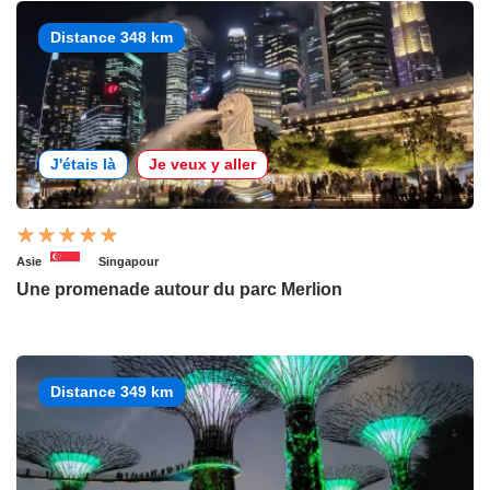
Distance 348 km
J'étais là
Je veux y aller
Asie
Singapour
Une promenade autour du parc Merlion
Distance 349 km