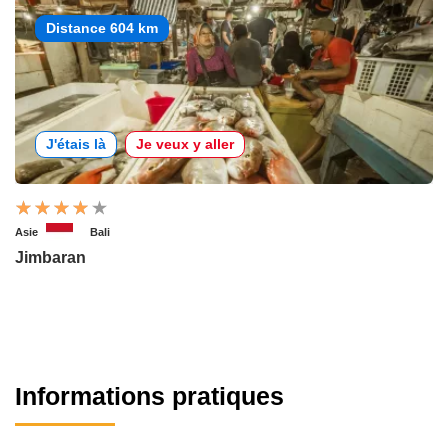
Distance 604 km
J'étais là
Je veux y aller
Asie
Bali
Jimbaran
Informations pratiques