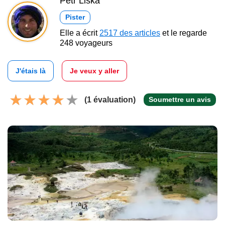
Petr Liška
Pister
Elle a écrit
2517 des articles
et le regarde
248 voyageurs
J'étais là
Je veux y aller
(1 évaluation)
Soumettre un avis