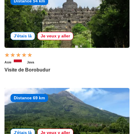
Distance 54 km
J'étais là
Je veux y aller
Asie
Java
Visite de Borobudur
Distance 69 km
J'étais là
Je veux y aller