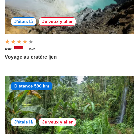
J'étais là
Je veux y aller
Asie
Java
Voyage au cratère Ijen
Distance 596 km
J'étais là
Je veux y aller