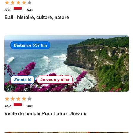
Asie
Bali
Bali - histoire, culture, nature
Distance 597 km
J'étais là
Je veux y aller
Asie
Bali
Visite du temple Pura Luhur Uluwatu