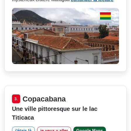
Copacabana
3.
Une ville pittoresque sur le lac
Titicaca
j'étais là
je veux y aller
Google Maps